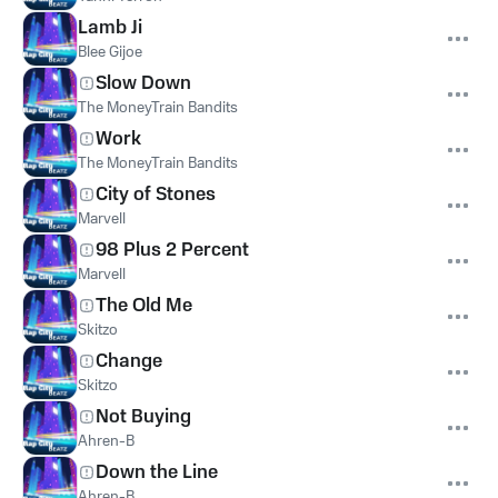
Lamb Ji
Blee Gijoe
Slow Down
The MoneyTrain Bandits
Work
The MoneyTrain Bandits
City of Stones
Marvell
98 Plus 2 Percent
Marvell
The Old Me
Skitzo
Change
Skitzo
Not Buying
Ahren-B
Down the Line
Ahren-B