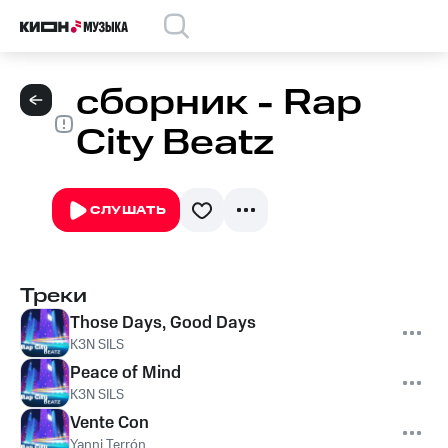
сборник - Rap
City Beatz
СЛУШАТЬ
Треки
Those Days, Good Days
K3N SILS
Peace of Mind
K3N SILS
Vente Con
Yanni Terrón