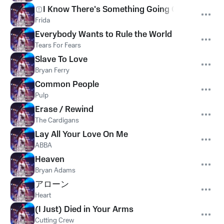
I Know There's Something Going On
Frida
Everybody Wants to Rule the World
Tears For Fears
Slave To Love
Bryan Ferry
Common People
Pulp
Erase / Rewind
The Cardigans
Lay All Your Love On Me
ABBA
Heaven
Bryan Adams
アローン
Heart
(I Just) Died in Your Arms
Cutting Crew