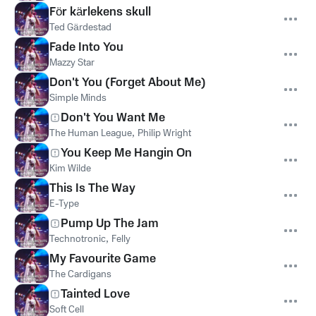
För kärlekens skull
Ted Gärdestad
Fade Into You
Mazzy Star
Don't You (Forget About Me)
Simple Minds
Don't You Want Me
The Human League
,
Philip Wright
You Keep Me Hangin On
Kim Wilde
This Is The Way
E-Type
Pump Up The Jam
Technotronic
,
Felly
My Favourite Game
The Cardigans
Tainted Love
Soft Cell