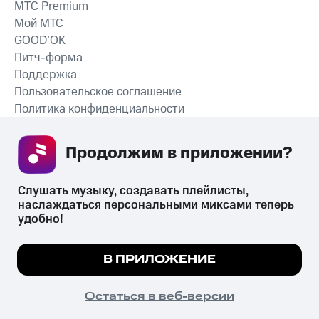
MTС Premium
Мой МТС
GOOD’OK
Питч-форма
Поддержка
Пользовательское соглашение
Политика конфиденциальности
Рекомендательные технологии
Продолжим в приложении? 
СКАЧАТЬ ПРИЛОЖЕНИЕ
Слушать музыку, создавать плейлисты, 
наслаждаться персональными миксами теперь 
удобно!
Незаконное потребление наркотических средств,
психотропных веществ, их аналогов причиняет вред здоровью,
Мы используем куки, чтобы на сайте все
В ПРИЛОЖЕНИЕ
их незаконный оборот запрещён и влечёт установленную
работало.
Подробнее
законодательством ответственность.
© 2026 ООО «КИОН».
ПОНЯТНО
Остаться в веб-версии
Все права защищены
18+
Главная
В приложение
Избранное