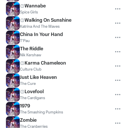
Wannabe
Spice Girls
Walking On Sunshine
Katrina And The Waves
China In Your Hand
T'Pau
The Riddle
Nik Kershaw
Karma Chameleon
Culture Club
Just Like Heaven
The Cure
Lovefool
The Cardigans
1979
The Smashing Pumpkins
Zombie
The Cranberries