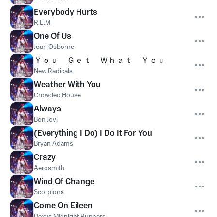
Everybody Hurts
R.E.M.
One Of Us
Joan Osborne
Ｙｏｕ Ｇｅｔ Ｗｈａｔ Ｙｏｕ Ｇｉｖｅ
New Radicals
Weather With You
Crowded House
Always
Bon Jovi
(Everything I Do) I Do It For You
Bryan Adams
Crazy
Aerosmith
Wind Of Change
Scorpions
Come On Eileen
Dexys Midnight Runners