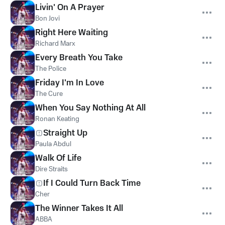
Livin' On A Prayer
Bon Jovi
Right Here Waiting
Richard Marx
Every Breath You Take
The Police
Friday I'm In Love
The Cure
When You Say Nothing At All
Ronan Keating
Straight Up
Paula Abdul
Walk Of Life
Dire Straits
If I Could Turn Back Time
Cher
The Winner Takes It All
ABBA