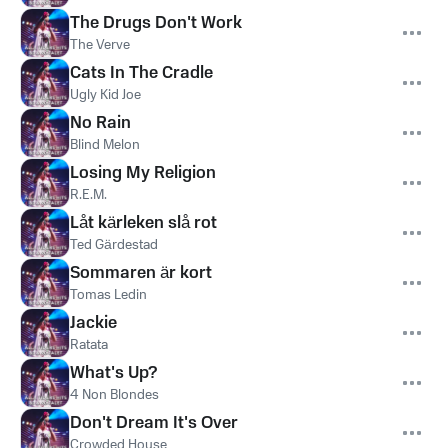
The Drugs Don't Work
The Verve
Cats In The Cradle
Ugly Kid Joe
No Rain
Blind Melon
Losing My Religion
R.E.M.
Låt kärleken slå rot
Ted Gärdestad
Sommaren är kort
Tomas Ledin
Jackie
Ratata
What's Up?
4 Non Blondes
Don't Dream It's Over
Crowded House