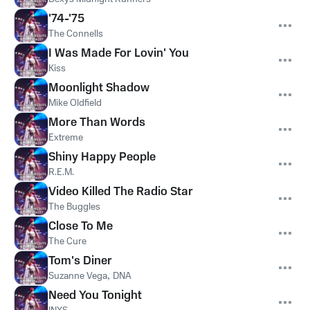
'74-'75
The Connells
I Was Made For Lovin' You
Kiss
Moonlight Shadow
Mike Oldfield
More Than Words
Extreme
Shiny Happy People
R.E.M.
Video Killed The Radio Star
The Buggles
Close To Me
The Cure
Tom's Diner
Suzanne Vega
,
DNA
Need You Tonight