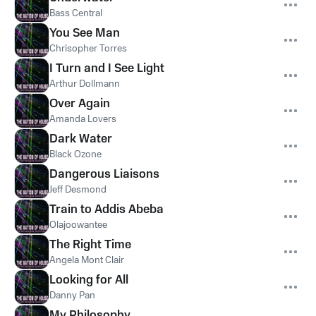
Bass Central
You See Man
Chrisopher Torres
I Turn and I See Light
Arthur Dollmann
Over Again
Amanda Lovers
Dark Water
Black Ozone
Dangerous Liaisons
Jeff Desmond
Train to Addis Abeba
Olajoowantee
The Right Time
Angela Mont Clair
Looking for All
Danny Pan
My Philosophy