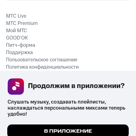
MTС Live
MTС Premium
Мой МТС
GOOD’OK
Питч-форма
Поддержка
Пользовательское соглашение
Политика конфиденциальности
Рекомендательные технологии
Продолжим в приложении? 
СКАЧАТЬ ПРИЛОЖЕНИЕ
Слушать музыку, создавать плейлисты, 
наслаждаться персональными миксами теперь 
удобно!
Незаконное потребление наркотических средств,
психотропных веществ, их аналогов причиняет вред здоровью,
Мы используем куки, чтобы на сайте все
В ПРИЛОЖЕНИЕ
их незаконный оборот запрещён и влечёт установленную
работало.
Подробнее