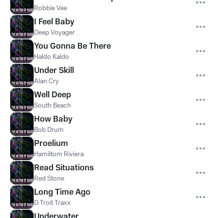
Robbie Vee
I Feel Baby
Deep Voyager
You Gonna Be There
Haldo Kaldo
Under Skill
Alan Cry
Well Deep
South Beach
How Baby
Bob Drum
Proelium
Hamiltom Riviera
Read Situations
Red Stone
Long Time Ago
D Troit Traxx
Underwater