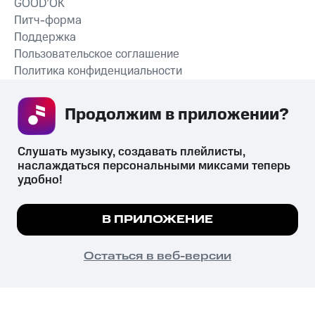
GOOD’OK
Питч-форма
Поддержка
Пользовательское соглашение
Политика конфиденциальности
Рекомендательные технологии
Продолжим в приложении? 
СКАЧАТЬ ПРИЛОЖЕНИЕ
Слушать музыку, создавать плейлисты, 
наслаждаться персональными миксами теперь 
удобно!
Незаконное потребление наркотических средств,
психотропных веществ, их аналогов причиняет вред здоровью,
Мы используем куки, чтобы на сайте все
В ПРИЛОЖЕНИЕ
их незаконный оборот запрещён и влечёт установленную
работало.
Подробнее
законодательством ответственность.
© 2026 ООО «КИОН».
ПОНЯТНО
Остаться в веб-версии
Все права защищены
18+
Главная
В приложение
Избранное