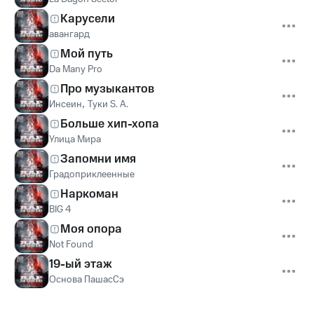
Карусели
авангард
Мой путь
Da Many Pro
Про музыкантов
Инсеин
,
Туки S. A.
Больше хип-хопа
Улица Мира
Запомни имя
Градоприклеенные
Наркоман
BIG 4
Моя опора
Not Found
19-ый этаж
Основа ПашасСэ