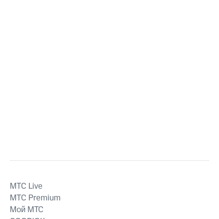
MTС Live
MTС Premium
Мой МТС