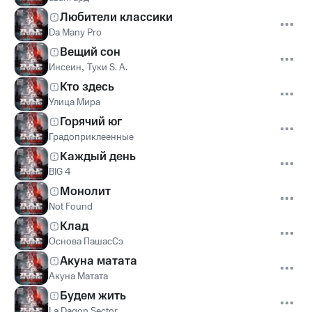
Любители классики
Da Many Pro
Вещий сон
Инсеин
,
Туки S. A.
Кто здесь
Улица Мира
Горячий юг
Градоприклеенные
Каждый день
BIG 4
Монолит
Not Found
Клад
Основа ПашасСэ
Акуна матата
Акуна Матата
Будем жить
La Dagon Sector