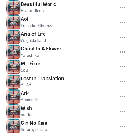
Beautiful World
Hikaru Utada
Aoi
Polkadot Stingray
Aria of Life
Wagakki Band
Ghost In A Flower
Yorushika
Mr. Fixer
Sou
Lost In Translation
ALISA
Ark
Amatsuki
Wish
majiko
Gin No Kisei
Soraru
,
soraru