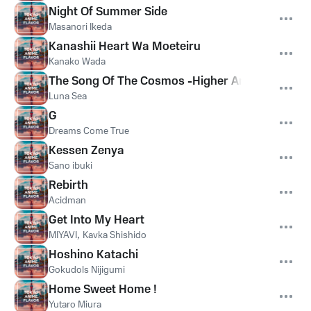
Night Of Summer Side
Masanori Ikeda
Kanashii Heart Wa Moeteiru
Kanako Wada
The Song Of The Cosmos -Higher And Higher-
Luna Sea
G
Dreams Come True
Kessen Zenya
Sano ibuki
Rebirth
Acidman
Get Into My Heart
MIYAVI
,
Kavka Shishido
Hoshino Katachi
Gokudols Nijigumi
Home Sweet Home !
Yutaro Miura