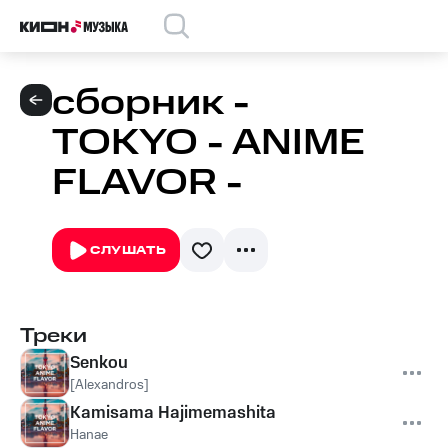
сборник -
TOKYO - ANIME
FLAVOR -
СЛУШАТЬ
Треки
Senkou
[Alexandros]
Kamisama Hajimemashita
Hanae