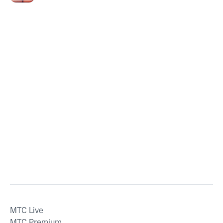
MTС Live
MTС Premium