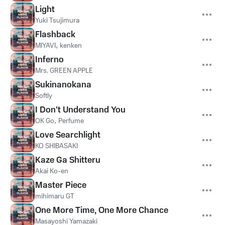
Light
Yuki Tsujimura
Flashback
MIYAVI
,
kenken
Inferno
Mrs. GREEN APPLE
Sukinanokana
Softly
I Don't Understand You
OK Go
,
Perfume
Love Searchlight
KO SHIBASAKI
Kaze Ga Shitteru
Akai Ko-en
Master Piece
mihimaru GT
One More Time, One More Chance
Masayoshi Yamazaki