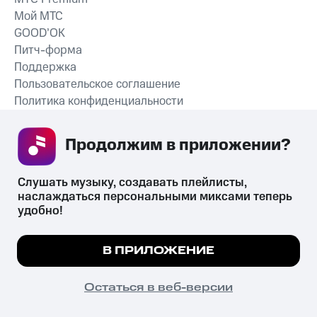
Мой МТС
GOOD’OK
Питч-форма
Поддержка
Пользовательское соглашение
Политика конфиденциальности
Рекомендательные технологии
Продолжим в приложении? 
СКАЧАТЬ ПРИЛОЖЕНИЕ
Слушать музыку, создавать плейлисты, 
наслаждаться персональными миксами теперь 
удобно!
Незаконное потребление наркотических средств,
психотропных веществ, их аналогов причиняет вред здоровью,
Мы используем куки, чтобы на сайте все
В ПРИЛОЖЕНИЕ
их незаконный оборот запрещён и влечёт установленную
работало.
Подробнее
законодательством ответственность.
© 2026 ООО «КИОН».
ПОНЯТНО
Остаться в веб-версии
Все права защищены
18+
Главная
В приложение
Избранное