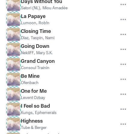
Days Without You
Satori (NL)
,
Miou Amadée
La Papaye
Lumoon
,
Rob!n
Closing Time
Diaz
,
Taspin
,
Nami
Going Down
NekliFF
,
Mary S.K.
Grand Canyon
Consoul Trainin
Be Mine
Ofenbach
One for Me
Levent Ozbay
I Feel so Bad
Kungs
,
Ephemerals
Highness
Tube & Berger