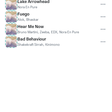
Lake Arrowhead
Nora En Pure
Fuego
Alok
,
Bhaskar
Hear Me Now
Bruno Martini
,
Zeeba
,
EDX
,
Nora En Pure
Bad Behaviour
Shakekraft Sirrah
,
Kinimono