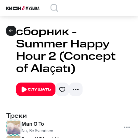
сборник -
Summer Happy
Hour 2 (Concept
of Alaçatı)
СЛУШАТЬ
Треки
Man O To
Nu
,
Be Svendsen