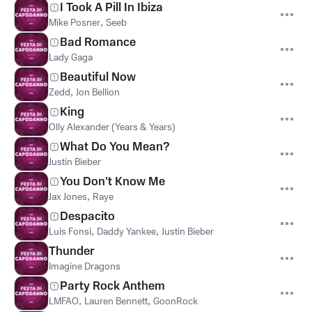
I Took A Pill In Ibiza
Mike Posner
,
Seeb
Bad Romance
Lady Gaga
Beautiful Now
Zedd
,
Jon Bellion
King
Olly Alexander (Years & Years)
What Do You Mean?
Justin Bieber
You Don't Know Me
Jax Jones
,
Raye
Despacito
Luis Fonsi
,
Daddy Yankee
,
Justin Bieber
Thunder
Imagine Dragons
Party Rock Anthem
LMFAO
,
Lauren Bennett
,
GoonRock