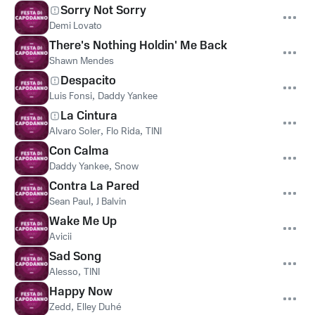
Sorry Not Sorry
Demi Lovato
There's Nothing Holdin' Me Back
Shawn Mendes
Despacito
Luis Fonsi
,
Daddy Yankee
La Cintura
Alvaro Soler
,
Flo Rida
,
TINI
Con Calma
Daddy Yankee
,
Snow
Contra La Pared
Sean Paul
,
J Balvin
Wake Me Up
Avicii
Sad Song
Alesso
,
TINI
Happy Now
Zedd
,
Elley Duhé