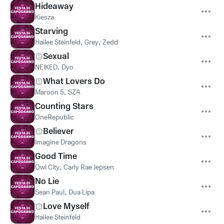
Hideaway
Kiesza
Starving
Hailee Steinfeld
,
Grey
,
Zedd
Sexual
NEIKED
,
Dyo
What Lovers Do
Maroon 5
,
SZA
Counting Stars
OneRepublic
Believer
Imagine Dragons
Good Time
Owl City
,
Carly Rae Jepsen
No Lie
Sean Paul
,
Dua Lipa
Love Myself
Hailee Steinfeld