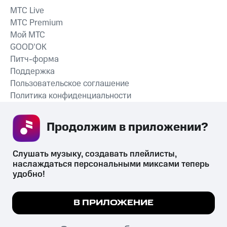
MTС Live
MTС Premium
Мой МТС
GOOD’OK
Питч-форма
Поддержка
Пользовательское соглашение
Политика конфиденциальности
Рекомендательные технологии
Продолжим в приложении? 
СКАЧАТЬ ПРИЛОЖЕНИЕ
Слушать музыку, создавать плейлисты, 
наслаждаться персональными миксами теперь 
удобно!
Незаконное потребление наркотических средств,
психотропных веществ, их аналогов причиняет вред здоровью,
Мы используем куки, чтобы на сайте все
В ПРИЛОЖЕНИЕ
их незаконный оборот запрещён и влечёт установленную
работало.
Подробнее
законодательством ответственность.
© 2026 ООО «КИОН».
ПОНЯТНО