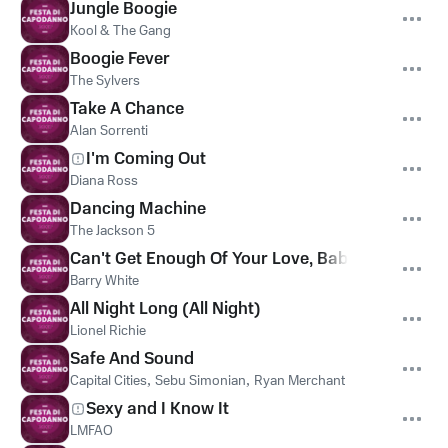
Jungle Boogie
Kool & The Gang
Boogie Fever
The Sylvers
Take A Chance
Alan Sorrenti
I'm Coming Out
Diana Ross
Dancing Machine
The Jackson 5
Can't Get Enough Of Your Love, Babe
Barry White
All Night Long (All Night)
Lionel Richie
Safe And Sound
Capital Cities
,
Sebu Simonian
,
Ryan Merchant
Sexy and I Know It
LMFAO