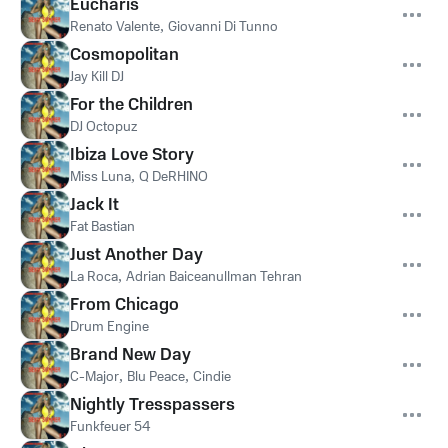
Eucharis
Renato Valente
,
Giovanni Di Tunno
Cosmopolitan
Jay Kill DJ
For the Children
DJ Octopuz
Ibiza Love Story
Miss Luna
,
Q DeRHINO
Jack It
Fat Bastian
Just Another Day
La Roca
,
Adrian Baiceanullman Tehran
From Chicago
Drum Engine
Brand New Day
C-Major
,
Blu Peace
,
Cindie
Nightly Tresspassers
Funkfeuer 54