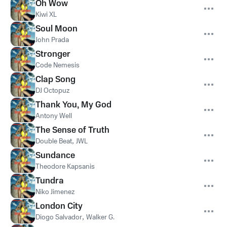
Oh Wow
Kiwi XL
Soul Moon
John Prada
Stronger
Code Nemesis
Clap Song
DJ Octopuz
Thank You, My God
Antony Well
The Sense of Truth
Double Beat
,
JWL
Sundance
Theodore Kapsanis
Tundra
Niko Jimenez
London City
Diogo Salvador
,
Walker G.