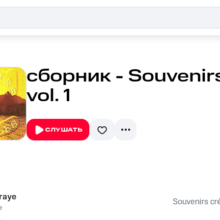
сборник - Souvenirs 
vol. 1
СЛУШАТЬ
 raye
Souvenirs créo
e