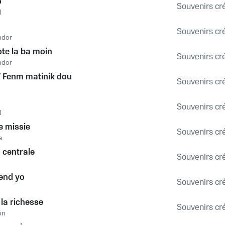
o
Souvenirs créo
N
Souvenirs créo
ndor
ote la ba moin
Souvenirs créo
ndor
/ Fenm matinik dou
Souvenirs créo
Souvenirs créo
N
 missie
Souvenirs créo
e
 centrale
Souvenirs créo
rend yo
Souvenirs créo
 la richesse
Souvenirs créo
on