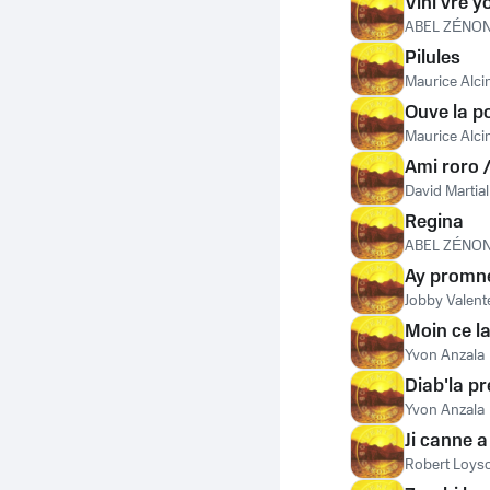
Vini vre y
ABEL ZÉNO
Pilules
Maurice Alci
Ouve la p
Maurice Alci
Ami roro 
David Martial
Regina
ABEL ZÉNO
Ay promne
Jobby Valent
Moin ce la
Yvon Anzala
Diab'la p
Yvon Anzala
Ji canne a
Robert Loys