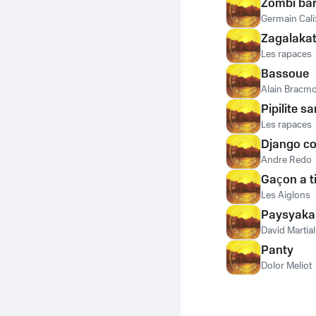
Zombi ba
Germain Cali
Zagalaka
Les rapaces
Bassoue
Alain Bracmo
Pipilite 
Les rapaces
Django co
Andre Redo
Gaçon a ti
Les Aiglons
Paysyaka
David Martial
Panty
Dolor Meliot