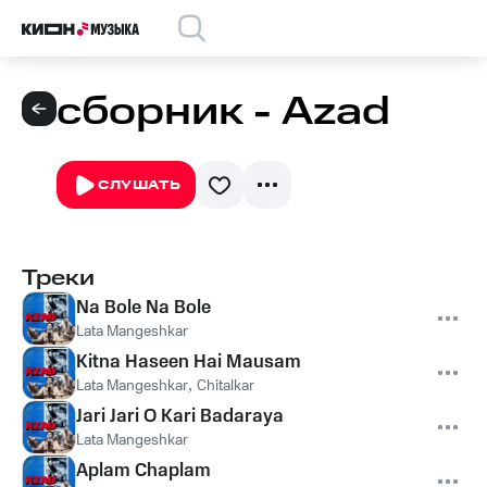
сборник - Azad
СЛУШАТЬ
Треки
Na Bole Na Bole
Lata Mangeshkar
Kitna Haseen Hai Mausam
Lata Mangeshkar
,
Chitalkar
Jari Jari O Kari Badaraya
Lata Mangeshkar
Aplam Chaplam