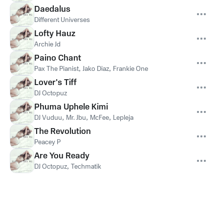
Daedalus
Different Universes
Lofty Hauz
Archie Jd
Paino Chant
Pax The Pianist
,
Jako Diaz
,
Frankie One
Lover's Tiff
DJ Octopuz
Phuma Uphele Kimi
DJ Vuduu
,
Mr. Jbu
,
McFee
,
Lepleja
The Revolution
Peacey P
Are You Ready
DJ Octopuz
,
Techmatik