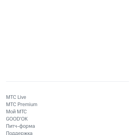
MTС Live
MTС Premium
Мой МТС
GOOD’OK
Питч-форма
Поддержка