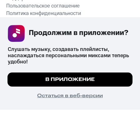
Пользовательское соглашение
Политика конфиденциальности
Рекомендательные технологии
Продолжим в приложении? 
СКАЧАТЬ ПРИЛОЖЕНИЕ
Слушать музыку, создавать плейлисты, 
наслаждаться персональными миксами теперь 
удобно!
Незаконное потребление наркотических средств,
психотропных веществ, их аналогов причиняет вред здоровью,
Мы используем куки, чтобы на сайте все
В ПРИЛОЖЕНИЕ
их незаконный оборот запрещён и влечёт установленную
работало.
Подробнее
законодательством ответственность.
© 2026 ООО «КИОН».
ПОНЯТНО
Остаться в веб-версии
Все права защищены
18+
Главная
В приложение
Избранное