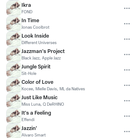
Ikra
FOND
In Time
Jonas Coolbrot
Look Inside
Different Universes
Jazzman's Project
Black Jazz
,
Apple Jazz
Jungle Spirit
Sit-Hole
Color of Love
Kocee
,
Mielle Davis
,
ML da Natives
Just Like Music
Miss Luna
,
Q DeRHINO
It's a Feeling
Effendi
Jazzin'
Alvaro Smart