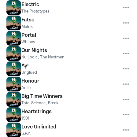
Electric
The Prototypes
Fatso
Metrik
Portal
Whiney
Our Nights
Nu:Logic
,
The Nextmen
Ay!
Unglued
Honour
Anile
Big Time Winners
Total Science
,
Break
Heartstrings
1991
Love Unlimited
S.P.Y.