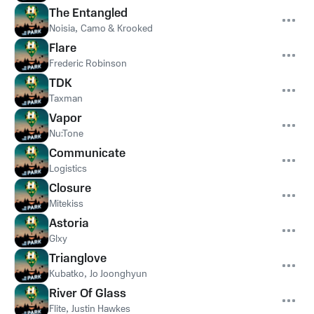
The Entangled
Noisia
,
Camo & Krooked
Flare
Frederic Robinson
TDK
Taxman
Vapor
Nu:Tone
Communicate
Logistics
Closure
Mitekiss
Astoria
Glxy
Trianglove
Kubatko
,
Jo Joonghyun
River Of Glass
Flite
,
Justin Hawkes