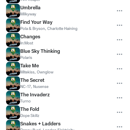
Umbrella
Milkyway
Find Your Way
Pola & Bryson
,
Charlotte Haining
Changes
In:Most
Blue Sky Thinking
Polaris
Take Me
Mitekiss
,
Ownglow
The Secret
NC-17
,
Nusense
The Invaderz
Turno
The Fold
Dope Skillz
Snakes + Ladders
,