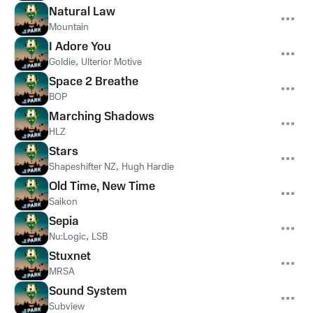
Natural Law
Mountain
I Adore You
Goldie
,
Ulterior Motive
Space 2 Breathe
BOP
Marching Shadows
HLZ
Stars
Shapeshifter NZ
,
Hugh Hardie
Old Time, New Time
Saikon
Sepia
Nu:Logic
,
LSB
Stuxnet
MRSA
Sound System
Subview