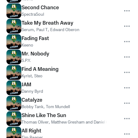
Second Chance
SpectraSoul
Take My Breath Away
Serum
,
Paul T
,
Edward Oberon
Fading Fast
Keeno
Mr. Nobody
S.P.Y.
Find A Meaning
Kyrist
,
Steo
JAM
Danny Byrd
Catalyze
Bobby Tank
,
Tom Mundell
Shine Like The Sun
Thomas Oliver
,
Matthew Gresham and Daniel Gresham
All Right
Tim Reaper