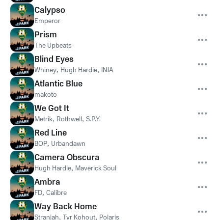
Calypso
Emperor
Prism
The Upbeats
Blind Eyes
Whiney
,
Hugh Hardie
,
INJA
Atlantic Blue
makoto
We Got It
Metrik
,
Rothwell
,
S.P.Y.
Red Line
BOP
,
Urbandawn
Camera Obscura
Hugh Hardie
,
Maverick Soul
Ambra
FD
,
Calibre
Way Back Home
Stranjah
,
Tyr Kohout
,
Polaris