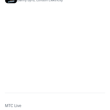
Danny Byrd
London Elektricity
MTС Live