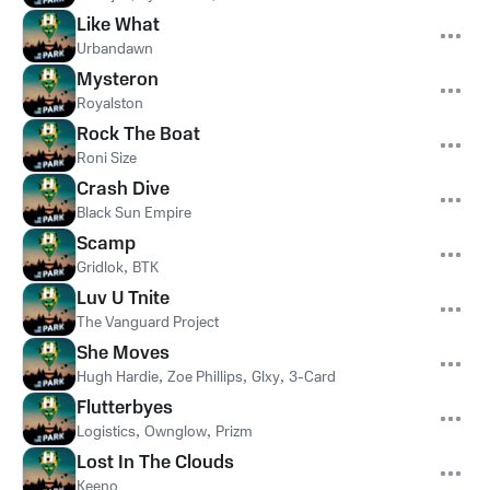
Like What
Urbandawn
Mysteron
Royalston
Rock The Boat
Roni Size
Crash Dive
Black Sun Empire
Scamp
Gridlok
,
BTK
Luv U Tnite
The Vanguard Project
She Moves
Hugh Hardie
,
Zoe Phillips
,
Glxy
,
3-Card
Flutterbyes
Logistics
,
Ownglow
,
Prizm
Lost In The Clouds
Keeno