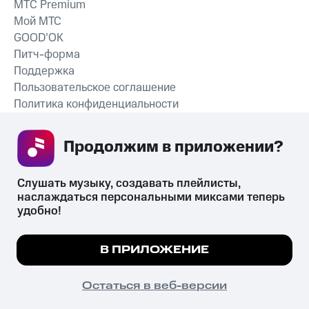
MTС Premium
Мой МТС
GOOD’OK
Питч-форма
Поддержка
Пользовательское соглашение
Политика конфиденциальности
Рекомендательные технологии
Продолжим в приложении? 
СКАЧАТЬ ПРИЛОЖЕНИЕ
Слушать музыку, создавать плейлисты, 
наслаждаться персональными миксами теперь 
удобно!
Незаконное потребление наркотических средств,
психотропных веществ, их аналогов причиняет вред здоровью,
Мы используем куки, чтобы на сайте все
В ПРИЛОЖЕНИЕ
их незаконный оборот запрещён и влечёт установленную
работало.
Подробнее
законодательством ответственность.
© 2026 ООО «КИОН».
ПОНЯТНО
Остаться в веб-версии
Все права защищены
18+
Главная
В приложение
Избранное