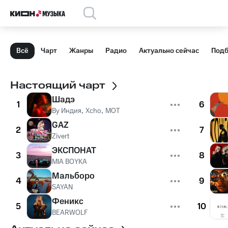
Всё
Чарт
Жанры
Радио
Актуально сейчас
Подб
Настоящий чарт
Шадэ
1
6
By Индия
,
Xcho
,
MOT
GAZ
2
7
Zivert
ЭКСПОНАТ
3
8
MIA BOYKA
Мальборо
4
9
SAYAN
Феникс
5
10
BEARWOLF