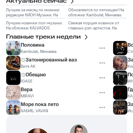
Актуально сейчас
Лучшее за месяц по мнению
Обновляется по пятницам! На
редакции КИОН Музыки. На
обложке: Kambulat, Минаева
обложке: Marselle
Лучшие новинки поп-музыки.
Свежая порция новинок от
На обложке: KALVADOS
главных рэп-артистов. На
обложке: TumaniYO, Эндшпиль
Главные треки недели
Половина
В
Kambulat
,
Минаева
Ст
Затонированный ваз
З
Витя АК
Кл
Обещаю
П
10AGE
WH
Вера
Гд
MIRAVI
KA
Море пока лето
З
ХАБИБ
,
VAVAN
Ис