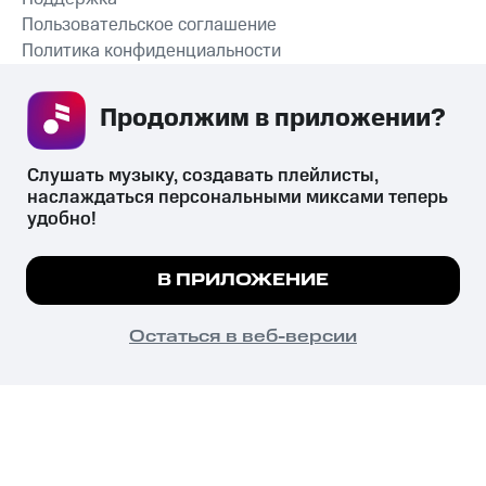
Пользовательское соглашение
Политика конфиденциальности
Рекомендательные технологии
Продолжим в приложении? 
СКАЧАТЬ ПРИЛОЖЕНИЕ
Слушать музыку, создавать плейлисты, 
наслаждаться персональными миксами теперь 
удобно!
Незаконное потребление наркотических средств,
психотропных веществ, их аналогов причиняет вред здоровью,
Мы используем куки, чтобы на сайте все
В ПРИЛОЖЕНИЕ
их незаконный оборот запрещён и влечёт установленную
работало.
Подробнее
законодательством ответственность.
© 2026 ООО «КИОН».
ПОНЯТНО
Остаться в веб-версии
Все права защищены
18+
Главная
В приложение
Избранное