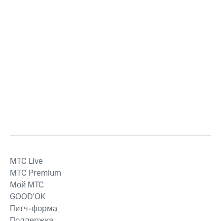
MTС Live
MTС Premium
Мой МТС
GOOD’OK
Питч-форма
Поддержка