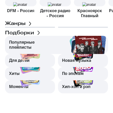
DFM - Россия
Детское радио
Красноярск
Р
- Россия
Главный
Жанры
Подборки
Популярные
плейлисты
Для детей
Новая музыка
Хиты
По эпохам
Моменты
Хип-хоп и рэп