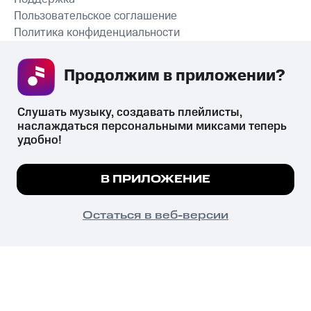
Пользовательское соглашение
Политика конфиденциальности
Рекомендательные технологии
Продолжим в приложении? 
СКАЧАТЬ ПРИЛОЖЕНИЕ
Слушать музыку, создавать плейлисты, 
наслаждаться персональными миксами теперь 
удобно!
Незаконное потребление наркотических средств,
психотропных веществ, их аналогов причиняет вред здоровью,
Мы используем куки, чтобы на сайте все
В ПРИЛОЖЕНИЕ
их незаконный оборот запрещён и влечёт установленную
работало.
Подробнее
законодательством ответственность.
© 2026 ООО «КИОН».
ПОНЯТНО
Остаться в веб-версии
Все права защищены
18+
Главная
В приложение
Избранное