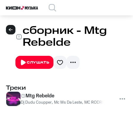
сборник - Mtg
Rebelde
СЛУШАТЬ
Треки
Mtg Rebelde
Dj Dudu Coupper
,
Mc Ws Da Leste
,
MC RODRIGO DO CN
,
DJ B