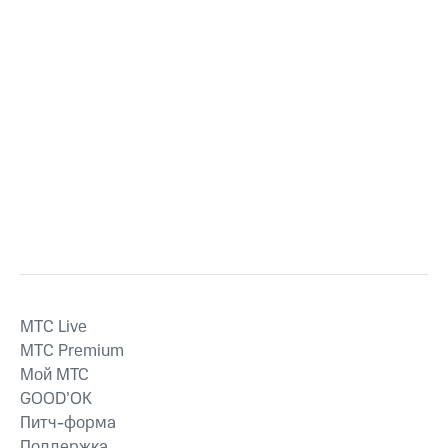
MTС Live
MTС Premium
Мой МТС
GOOD’OK
Питч-форма
Поддержка