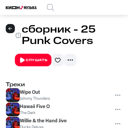
сборник - 25
Punk Covers
СЛУШАТЬ
Треки
Wipe Out
Johnny Thunders
Hawaii Five O
The Dark
Willie & the Hand Jive
Ducks Deluxe