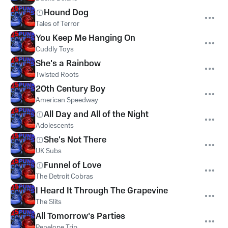
Hound Dog
Tales of Terror
You Keep Me Hanging On
Cuddly Toys
She's a Rainbow
Twisted Roots
20th Century Boy
American Speedway
All Day and All of the Night
Adolescents
She's Not There
UK Subs
Funnel of Love
The Detroit Cobras
I Heard It Through The Grapevine
The Slits
All Tomorrow's Parties
Penelope Trip