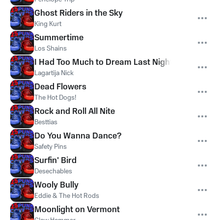
Ghost Riders in the Sky
King Kurt
Summertime
Los Shains
I Had Too Much to Dream Last Night
Lagartija Nick
Dead Flowers
The Hot Dogs!
Rock and Roll All Nite
Besttias
Do You Wanna Dance?
Safety Pins
Surfin' Bird
Desechables
Wooly Bully
Eddie & The Hot Rods
Moonlight on Vermont