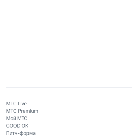
MTС Live
MTС Premium
Мой МТС
GOOD’OK
Питч-форма