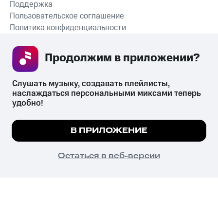
Поддержка
Пользовательское соглашение
Политика конфиденциальности
Рекомендательные технологии
Продолжим в приложении? 
СКАЧАТЬ ПРИЛОЖЕНИЕ
Слушать музыку, создавать плейлисты, 
наслаждаться персональными миксами теперь 
удобно!
Незаконное потребление наркотических средств,
психотропных веществ, их аналогов причиняет вред здоровью,
Мы используем куки, чтобы на сайте все
В ПРИЛОЖЕНИЕ
их незаконный оборот запрещён и влечёт установленную
работало.
Подробнее
законодательством ответственность.
© 2026 ООО «КИОН».
ПОНЯТНО
Остаться в веб-версии
Все права защищены
18+
Главная
В приложение
Избранное