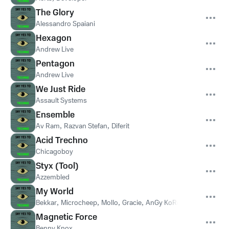
The Glory
Alessandro Spaiani
Hexagon
Andrew Live
Pentagon
Andrew Live
We Just Ride
Assault Systems
Ensemble
Av Ram
,
Razvan Stefan
,
Diferit
Acid Trechno
Chicagoboy
Styx (Tool)
Azzembled
My World
Bekkar
,
Microcheep
,
Mollo
,
Gracie
,
AnGy KoRe
Magnetic Force
Benny Knox