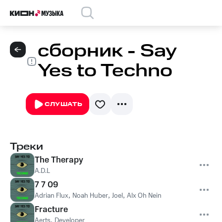
сборник - Say
Yes to Techno
СЛУШАТЬ
Треки
The Therapy
A.D.L
7 7 09
Adrian Flux
,
Noah Huber
,
Joel
,
Alx Oh Nein
Fracture
Aerts
,
Developer