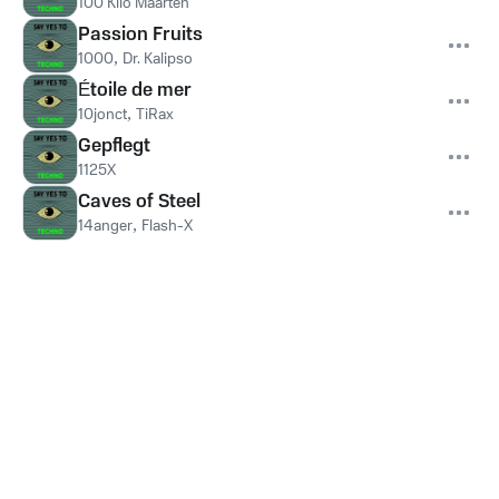
100 Kilo Maarten
Passion Fruits
1000
,
Dr. Kalipso
Étoile de mer
10jonct
,
TiRax
Gepflegt
1125X
Caves of Steel
14anger
,
Flash-X