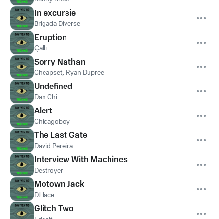
In excursie
Brigada Diverse
Eruption
Çallı
Sorry Nathan
Cheapset
,
Ryan Dupree
Undefined
Dan Chi
Alert
Chicagoboy
The Last Gate
David Pereira
Interview With Machines
Destroyer
Motown Jack
DJ Jace
Glitch Two