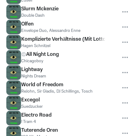
Edself
Slurm Mckenzie
Double Dash
Olfen
Envelope Duo
,
Alessandro Enne
Komplizierte Verhältnisse (Mit Lottchen)
Hagen Schnitzel
All Night Long
Chicagoboy
Lightway
Nights Dream
World of Freedom
ReJohn
,
Sir Gladis
,
DJ Schillings
,
Tosch
Excegol
Suedzucker
Electro Road
! Tram 4
Tuterende Oren