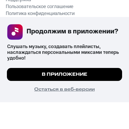
Пользовательское соглашение
Политика конфиденциальности
Рекомендательные технологии
Продолжим в приложении? 
СКАЧАТЬ ПРИЛОЖЕНИЕ
Слушать музыку, создавать плейлисты, 
наслаждаться персональными миксами теперь 
удобно!
Незаконное потребление наркотических средств,
психотропных веществ, их аналогов причиняет вред здоровью,
Мы используем куки, чтобы на сайте все
В ПРИЛОЖЕНИЕ
их незаконный оборот запрещён и влечёт установленную
работало.
Подробнее
законодательством ответственность.
© 2026 ООО «КИОН».
ПОНЯТНО
Остаться в веб-версии
Все права защищены
18+
Главная
В приложение
Избранное