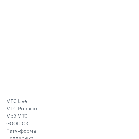
MTС Live
MTС Premium
Мой МТС
GOOD’OK
Питч-форма
Поддержка