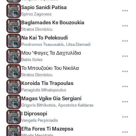
Sapio Sanidi Patisa
Spiros Zagoreos
Baglamades Ke Bouzoukia
Stratos Dionisiou
Na Kai To Pelekoudi
Prodromos Tsaousakis
,
Litsa Diamadi
Μου 'Φαγες Τα Δαχτυλίδια
Babis Goles
Το Μπουζούκι Του Νικόλα
Stratos Dionisiou
Koroida Tis Trapoulas
Panagiotis Mihalopoulos
Magas Vgike Gia Sergiani
Grigoris Bithikotsis
,
Apostolos Kaldaras
I Diprosopi
Vangelis Perpiniadis
Efta Fores Ti Mazepsa
Mihalis Menidiatis