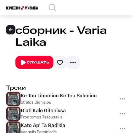
сборник - Varia
Laika
СЛУШАТЬ
Треки
Ke Tou Limaniou Ke Tou Saloniou
Stratos Dionisiou
Giati Kale Gitonissa
Prodromos Tsaousakis
Kato Ap' Ta Radikia
Vangelis Perpiniadis