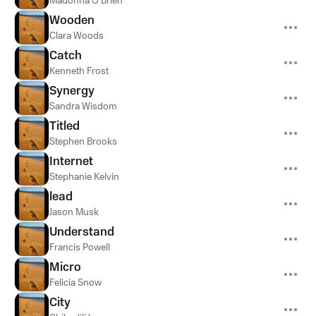
Madonna O'Brien
Wooden
Clara Woods
Catch
Kenneth Frost
Synergy
Sandra Wisdom
Titled
Stephen Brooks
Internet
Stephanie Kelvin
lead
Jason Musk
Understand
Francis Powell
Micro
Felicia Snow
City