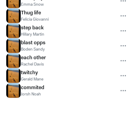
Emma Snow
Thug life
Felicia Giovanni
step back
Hillary Martin
blast opps
Boden Sandy
each other
Rachel Davis
twitchy
Gerald Mane
commited
Jorsh Noah