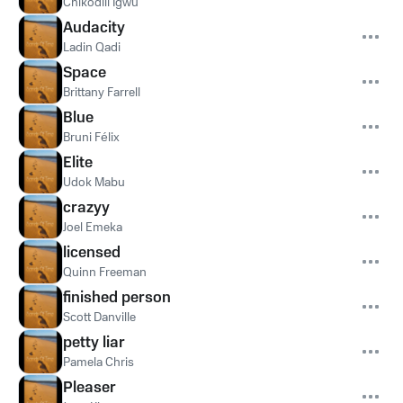
Chikodili Igwu
Audacity
Ladin Qadi
Space
Brittany Farrell
Blue
Bruni Félix
Elite
Udok Mabu
crazyy
Joel Emeka
licensed
Quinn Freeman
finished person
Scott Danville
petty liar
Pamela Chris
Pleaser