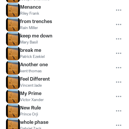
Menance
Riley Frank
from trenches
Rain Miller
keep me down
Mary Basil
break me
Patrick Ezekiel
Another one
kent thomas
Feel Different
Vincent Jade
My Prime
Victor Xander
New Rule
Prince Orji
whole phase
Gabriel Zack