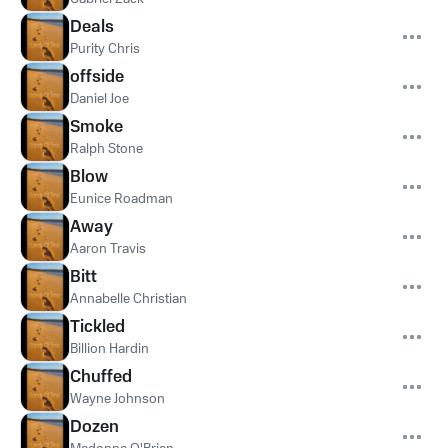
Deals
Purity Chris
offside
Daniel Joe
Smoke
Ralph Stone
Blow
Eunice Roadman
Away
Aaron Travis
Bitt
Annabelle Christian
Tickled
Billion Hardin
Chuffed
Wayne Johnson
Dozen