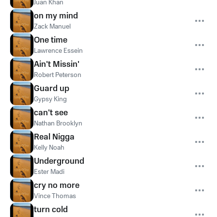
Juan Khan
on my mind
Zack Manuel
One time
Lawrence Essein
Ain't Missin'
Robert Peterson
Guard up
Gypsy King
can't see
Nathan Brooklyn
Real Nigga
Kelly Noah
Underground
Ester Madi
cry no more
Vince Thomas
turn cold