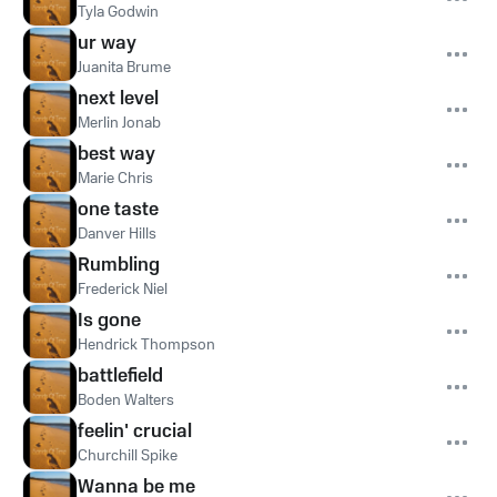
Tyla Godwin
ur way
Juanita Brume
next level
Merlin Jonab
best way
Marie Chris
one taste
Danver Hills
Rumbling
Frederick Niel
Is gone
Hendrick Thompson
battlefield
Boden Walters
feelin' crucial
Churchill Spike
Wanna be me