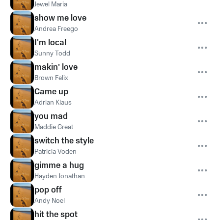
Jewel Maria
show me love
Andrea Freego
I'm local
Sunny Todd
makin' love
Brown Felix
Came up
Adrian Klaus
you mad
Maddie Great
switch the style
Patricia Voden
gimme a hug
Hayden Jonathan
pop off
Andy Noel
hit the spot