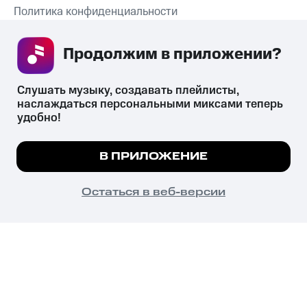
Политика конфиденциальности
Рекомендательные технологии
Продолжим в приложении? 
СКАЧАТЬ ПРИЛОЖЕНИЕ
Слушать музыку, создавать плейлисты, 
наслаждаться персональными миксами теперь 
удобно!
Незаконное потребление наркотических средств,
психотропных веществ, их аналогов причиняет вред здоровью,
Мы используем куки, чтобы на сайте все
В ПРИЛОЖЕНИЕ
их незаконный оборот запрещён и влечёт установленную
работало.
Подробнее
законодательством ответственность.
© 2026 ООО «КИОН».
ПОНЯТНО
Остаться в веб-версии
Все права защищены
18+
Главная
В приложение
Избранное