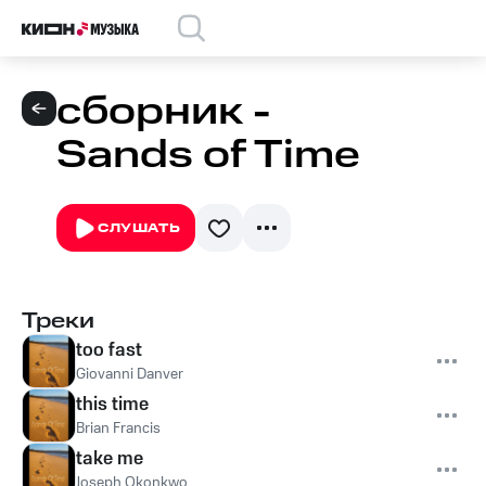
сборник -
Sands of Time
СЛУШАТЬ
Треки
too fast
Giovanni Danver
this time
Brian Francis
take me
Joseph Okonkwo