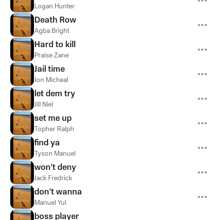
Logan Hunter
Death Row
Agba Bright
Hard to kill
Praise Zane
Jail time
Jon Micheal
let dem try
Jill Niel
set me up
Topher Ralph
find ya
Tyson Manuel
won't deny
Jack Fredrick
don't wanna
Manuel Yul
boss player