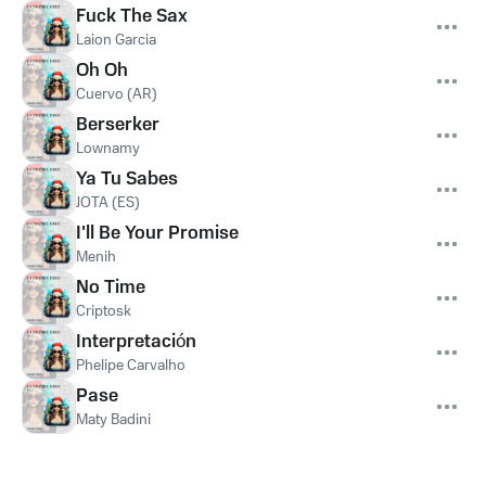
Fuck The Sax
Laion Garcia
Oh Oh
Cuervo (AR)
Berserker
Lownamy
Ya Tu Sabes
JOTA (ES)
I'll Be Your Promise
Menih
No Time
Criptosk
Interpretación
Phelipe Carvalho
Pase
Maty Badini