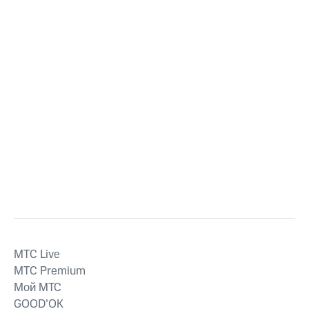
MTС Live
MTС Premium
Мой МТС
GOOD’OK