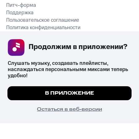
Питч-форма
Поддержка
Пользовательское соглашение
Политика конфиденциальности
Рекомендательные технологии
Продолжим в приложении? 
СКАЧАТЬ ПРИЛОЖЕНИЕ
Слушать музыку, создавать плейлисты, 
наслаждаться персональными миксами теперь 
удобно!
Незаконное потребление наркотических средств,
психотропных веществ, их аналогов причиняет вред здоровью,
Мы используем куки, чтобы на сайте все
В ПРИЛОЖЕНИЕ
их незаконный оборот запрещён и влечёт установленную
работало.
Подробнее
законодательством ответственность.
© 2026 ООО «КИОН».
ПОНЯТНО
Остаться в веб-версии
Все права защищены
18+
Главная
В приложение
Избранное