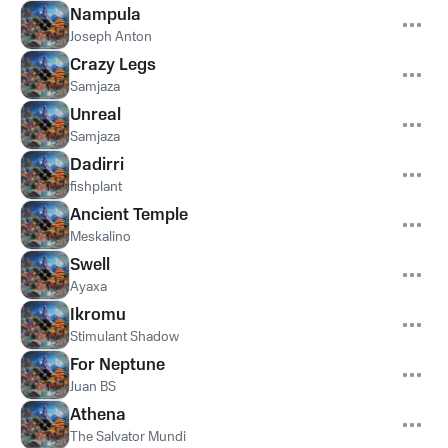
Nampula
Joseph Anton
Crazy Legs
Samjaza
Unreal
Samjaza
Dadirri
fishplant
Ancient Temple
Meskalino
Swell
Ayaxa
Ikromu
Stimulant Shadow
For Neptune
Juan BS
Athena
The Salvator Mundi