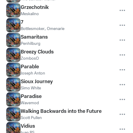
Grzechotnik
Meskalino
7
Bottlesmoker
,
Omenarie
Samaritans
Penhilburg
Breezy Clouds
ZombosO
Parable
Joseph Anton
Sioux Journey
Simo White
Paradise
Wavemod
Walking Backwards into the Future
Scott Pullen
Vidius
Juan BS