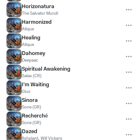
Horizonatura
The Salvator Mundi
Harmonized
Atique
Healing
Atique
Dahomey
Deepaac
Spiritual Awakening
Salas (CR)
I'm Waiting
Gius
Sinora
Sone (GR)
Recherché
Sone (GR)
Dazed
fishplant
,
Will Vickers