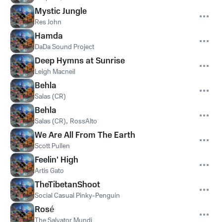
Mystic Jungle
Res John
Hamda
DaDa Sound Project
Deep Hymns at Sunrise
Leigh Macneil
Behla
Salas (CR)
Behla
Salas (CR)
,
RossAlto
We Are All From The Earth
Scott Pullen
Feelin' High
Artis Gato
TheTibetanShoot
Social Casual Pinky-Penguin
Rosé
The Salvator Mundi