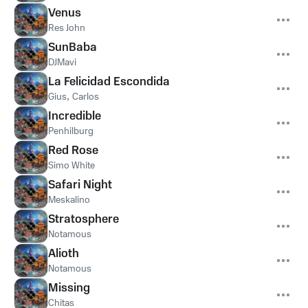
Venus
Res John
SunBaba
DJMavi
La Felicidad Escondida
Gius
,
Carlos
Incredible
Penhilburg
Red Rose
Simo White
Safari Night
Meskalino
Stratosphere
Notamous
Alioth
Notamous
Missing
Chitas