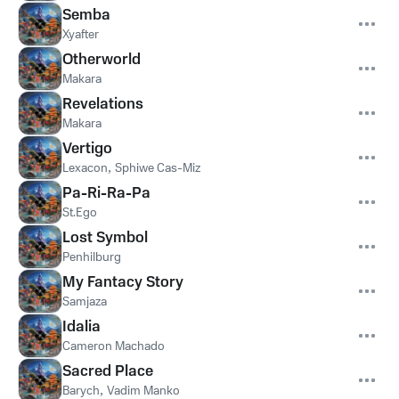
Semba
Xyafter
Otherworld
Makara
Revelations
Makara
Vertigo
Lexacon
,
Sphiwe Cas-Miz
Pa-Ri-Ra-Pa
St.Ego
Lost Symbol
Penhilburg
My Fantacy Story
Samjaza
Idalia
Cameron Machado
Sacred Place
Barych
,
Vadim Manko