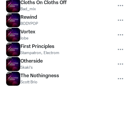
Cloths On Cloths Off
Bad_mix
Rewind
BODYPOP
Vortex
Jobe
First Principles
Stampatron
,
Electrom
Otherside
Skaki's
The Nothingness
Scott Brio