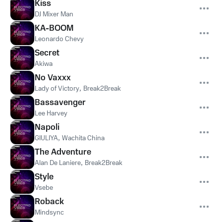
Kiss
DJ Mixer Man
KA-BOOM
Leonardo Chevy
Secret
Akiwa
No Vaxxx
Lady of Victory
,
Break2Break
Bassavenger
Lee Harvey
Napoli
GIULIYA
,
Wachita China
The Adventure
Alan De Laniere
,
Break2Break
Style
Vsebe
Roback
Mindsync