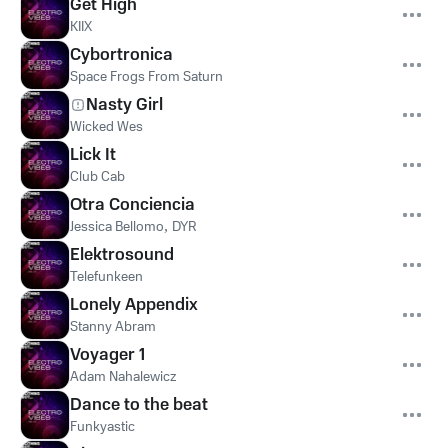
Get High
KIIX
Cybortronica
Space Frogs From Saturn
Nasty Girl
Wicked Wes
Lick It
Club Cab
Otra Conciencia
Jessica Bellomo
,
DYR
Elektrosound
Telefunkeen
Lonely Appendix
Stanny Abram
Voyager 1
Adam Nahalewicz
Dance to the beat
Funkyastic