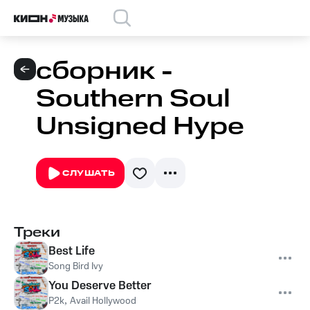
сборник -
Southern Soul
Unsigned Hype
СЛУШАТЬ
Треки
Best Life
Song Bird Ivy
You Deserve Better
P2k
,
Avail Hollywood