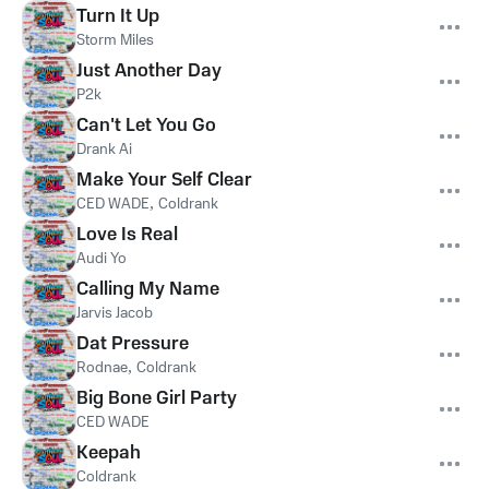
Turn It Up
Storm Miles
Just Another Day
P2k
Can't Let You Go
Drank Ai
Make Your Self Clear
CED WADE
,
Coldrank
Love Is Real
Audi Yo
Calling My Name
Jarvis Jacob
Dat Pressure
Rodnae
,
Coldrank
Big Bone Girl Party
CED WADE
Keepah
Coldrank