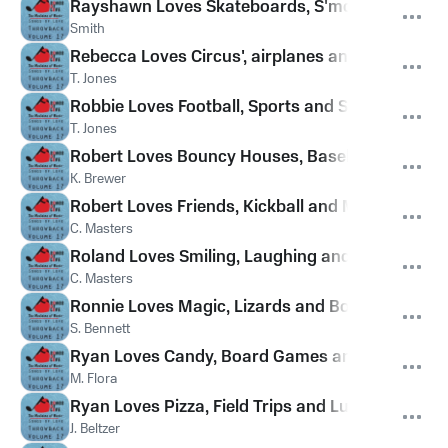
Rayshawn Loves Skateboards, S'mores and Expl
Smith
Rebecca Loves Circus', airplanes and Bacon
T. Jones
Robbie Loves Football, Sports and Singing
T. Jones
Robert Loves Bouncy Houses, Baseball and Gift
K. Brewer
Robert Loves Friends, Kickball and Marbles
C. Masters
Roland Loves Smiling, Laughing and Telling Joke
C. Masters
Ronnie Loves Magic, Lizards and Boating
S. Bennett
Ryan Loves Candy, Board Games and Aliens
M. Flora
Ryan Loves Pizza, Field Trips and Lunchtime
J. Beltzer