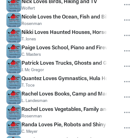
Nick Loves Birds, Hiking and TV
Wolfert
Nicole Loves the Ocean, Fish and Biking
Rosenman
Nikki Loves Haunted Houses, Horses and Glitter
T. Jones
Paige Loves School, Piano and Fireworks
C. Masters
Patrick Loves Trucks, Ghosts and Guitars
J. Mc Gregor
Quantez Loves Gymnastics, Hula Hoops and Do
T. Toce
Rachel Loves Books, Camp and Marshmallows
L. Landesman
Rachel Loves Vegetables, Family and Pirates
Rosenman
Randa Loves Pie, Robots and Shiny Items
C. Meyer