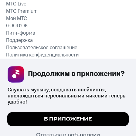
MTС Live
MTС Premium
Мой МТС
GOOD’OK
Питч-форма
Поддержка
Пользовательское соглашение
Политика конфиденциальности
Рекомендательные технологии
Продолжим в приложении? 
СКАЧАТЬ ПРИЛОЖЕНИЕ
Слушать музыку, создавать плейлисты, 
наслаждаться персональными миксами теперь 
удобно!
Незаконное потребление наркотических средств,
психотропных веществ, их аналогов причиняет вред здоровью,
Мы используем куки, чтобы на сайте все
В ПРИЛОЖЕНИЕ
их незаконный оборот запрещён и влечёт установленную
работало.
Подробнее
законодательством ответственность.
© 2026 ООО «КИОН».
ПОНЯТНО
Остаться в веб-версии