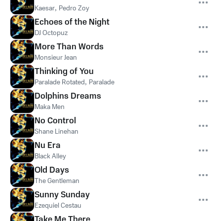
Kaesar
,
Pedro Zoy
Echoes of the Night
DJ Octopuz
More Than Words
Monsieur Jean
Thinking of You
Paralade Rotated
,
Paralade
Dolphins Dreams
Maka Men
No Control
Shane Linehan
Nu Era
Black Alley
Old Days
The Gentleman
Sunny Sunday
Ezequiel Cestau
Take Me There