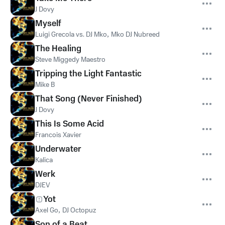
J Dovy
Myself
Luigi Grecola vs. DJ Mko
,
Mko DJ Nubreed
The Healing
Steve Miggedy Maestro
Tripping the Light Fantastic
Mike B
That Song (Never Finished)
J Dovy
This Is Some Acid
Francois Xavier
Underwater
Kalica
Werk
DJEV
Yot
Axel Go
,
DJ Octopuz
Son of a Beat