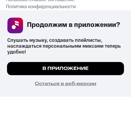
Политика конфиденциальности
Рекомендательные технологии
Продолжим в приложении? 
СКАЧАТЬ ПРИЛОЖЕНИЕ
Слушать музыку, создавать плейлисты, 
наслаждаться персональными миксами теперь 
удобно!
Незаконное потребление наркотических средств,
психотропных веществ, их аналогов причиняет вред здоровью,
Мы используем куки, чтобы на сайте все
В ПРИЛОЖЕНИЕ
их незаконный оборот запрещён и влечёт установленную
работало.
Подробнее
законодательством ответственность.
© 2026 ООО «КИОН».
ПОНЯТНО
Остаться в веб-версии
Все права защищены
18+
Главная
В приложение
Избранное