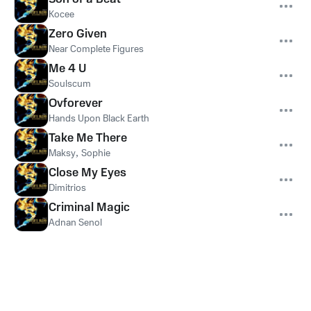
Kocee
Zero Given
Near Complete Figures
Me 4 U
Soulscum
Ovforever
Hands Upon Black Earth
Take Me There
Maksy
,
Sophie
Close My Eyes
Dimitrios
Criminal Magic
Adnan Senol