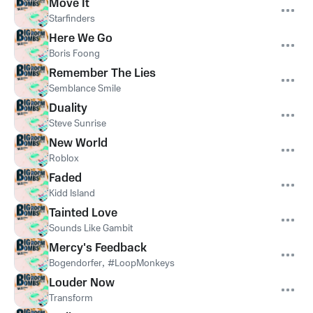
Move It
Starfinders
Here We Go
Boris Foong
Remember The Lies
Semblance Smile
Duality
Steve Sunrise
New World
Roblox
Faded
Kidd Island
Tainted Love
Sounds Like Gambit
Mercy's Feedback
Bogendorfer
,
#LoopMonkeys
Louder Now
Transform