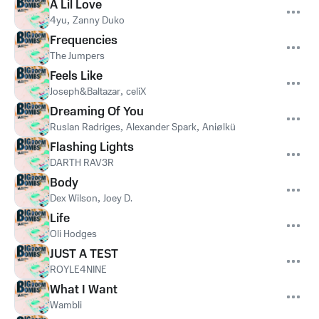
A Lil Love
4yu
,
Zanny Duko
Frequencies
The Jumpers
Feels Like
Joseph&Baltazar
,
celiX
Dreaming Of You
Ruslan Radriges
,
Alexander Spark
,
Aniølkü
Flashing Lights
DARTH RAV3R
Body
Dex Wilson
,
Joey D.
Life
Oli Hodges
JUST A TEST
ROYLE4NINE
What I Want
Wambli