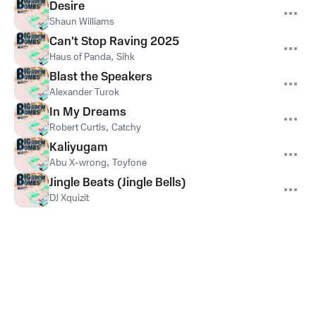
Desire
Shaun Williams
Can't Stop Raving 2025
Haus of Panda
,
Sihk
Blast the Speakers
Alexander Turok
In My Dreams
Robert Curtis
,
Catchy
Kaliyugam
Abu X-wrong
,
Toyfone
Jingle Beats (Jingle Bells)
DJ Xquizit