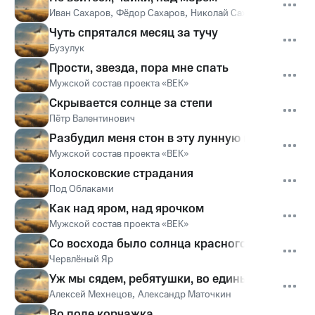
Иван Сахаров
,
Фёдор Сахаров
,
Николай Сахаров
Чуть спрятался месяц за тучу
Бузулук
Прости, звезда, пора мне спать
Мужской состав проекта «ВЕК»
Скрывается солнце за степи
Пётр Валентинович
Разбудил меня стон в эту лунную ночь
Мужской состав проекта «ВЕК»
Колосковские страдания
Под Облаками
Как над яром, над ярочком
Мужской состав проекта «ВЕК»
Со восхода было солнца красного
Червлёный Яр
Уж мы сядем, ребятушки, во единый круг
Алексей Мехнецов
,
Александр Маточкин
Во поле корчажка