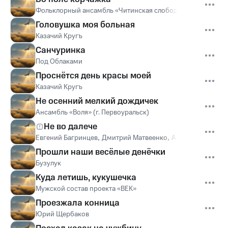
Фольклорный ансамбль «Читинская слобода»
Головушка моя больная
Казачий Кругъ
Санчуринка
Под Облаками
Проснётся день красы моей
Казачий Кругъ
Не осенний мелкий дождичек
Ансамбль «Воля» (г. Первоуральск)
Не во далече
Евгений Багринцев
,
Дмитрий Матвеенко
,
Арсений Симато
Прошли наши весёлые денёчки
Бузулук
Куда летишь, кукушечка
Мужской состав проекта «ВЕК»
Проезжала конница
Юрий Щербаков