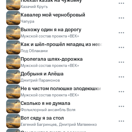
Поехал казак на чужбину
Казачий Кругъ
Кавалер мой чернобровый
Чапура
Выхожу один я на дорогу
Мужской состав проекта «ВЕК»
Как и шёл-прошёл младец из неволюшки
Под Облаками
Пролегала шлях-дорожка
Мужской состав проекта «ВЕК»
Добрыня и Алёша
Дмитрий Парамонов
Не в чистом полюшке злодеюшки живут
Мужской состав проекта «ВЕК»
Сколько я не думала
Фольклорный ансамбль Воля
Вот сяду я за стол
Евгений Багринцев
,
Дмитрий Матвеенко