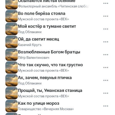
Осыпаются листья осенние
Фольклорный ансамбль «Читинская слобода»
Во поле берёза стояла
Мужской состав проекта «ВЕК»
Мой костёр в тумане светит
Под Облаками
Ой, да светит месяц
Казачий Кругъ
Возлюбленные Богом братцы
Пётр Валентинович
Что так скучно, что так грустно
Мужской состав проекта «ВЕК»
Ах, зачем, певунья птичка
Под Облаками
Прощай, ты, Уманская станица
Мужской состав проекта «ВЕК»
Как по улице мороз
Товарищество «Вечерняя Москва»