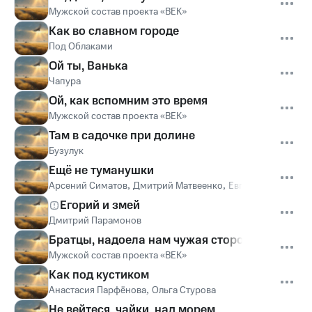
Мужской состав проекта «ВЕК»
Как во славном городе
Под Облаками
Ой ты, Ванька
Чапура
Ой, как вспомним это время
Мужской состав проекта «ВЕК»
Там в садочке при долине
Бузулук
Ещё не туманушки
Арсений Симатов
,
Дмитрий Матвеенко
,
Евгений Багринце
Егорий и змей
Дмитрий Парамонов
Братцы, надоела нам чужая сторона
Мужской состав проекта «ВЕК»
Как под кустиком
Анастасия Парфёнова
,
Ольга Стурова
Не вейтеся, чайки, над морем