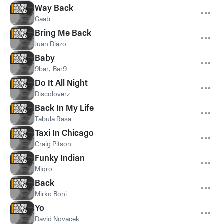
Way Back
Gaab
Bring Me Back
Juan Diazo
Baby
9bar
,
Bar9
Do It All Night
Discoloverz
Back In My Life
Tabula Rasa
Taxi In Chicago
Craig Pitson
Funky Indian
Miqro
Back
Mirko Boni
Yo
David Novacek