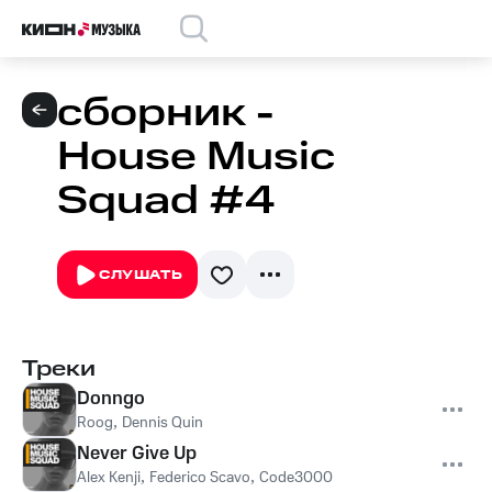
сборник -
House Music
Squad #4
СЛУШАТЬ
Треки
Donngo
Roog
,
Dennis Quin
Never Give Up
Alex Kenji
,
Federico Scavo
,
Code3000