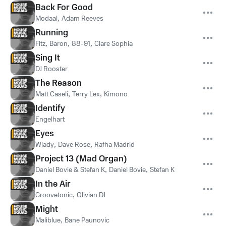
Back For Good
Modaal
,
Adam Reeves
Running
Fitz
,
Baron
,
88-91
,
Clare Sophia
Sing It
DJ Rooster
The Reason
Matt Caseli
,
Terry Lex
,
Kimono
Identify
Engelhart
Eyes
Wlady
,
Dave Rose
,
Rafha Madrid
Project 13 (Mad Organ)
Daniel Bovie & Stefan K
,
Daniel Bovie
,
Stefan K
In the Air
Groovetonic
,
Olivian DJ
Might
Maliblue
,
Bane Paunovic