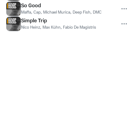
So Good
Maffa
,
Cap
,
Michael Murica
,
Deep Fish
,
DMC
Simple Trip
Nico Heinz
,
Max Kühn
,
Fabio De Magistris