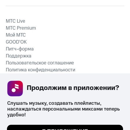
MTС Live
MTС Premium
Мой МТС
GOOD’OK
Питч-форма
Поддержка
Пользовательское соглашение
Политика конфиденциальности
Рекомендательные технологии
Продолжим в приложении? 
СКАЧАТЬ ПРИЛОЖЕНИЕ
Слушать музыку, создавать плейлисты, 
наслаждаться персональными миксами теперь 
удобно!
Незаконное потребление наркотических средств,
психотропных веществ, их аналогов причиняет вред здоровью,
Мы используем куки, чтобы на сайте все