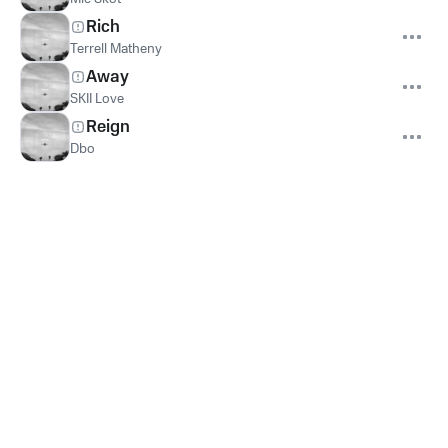
Rich
Terrell Matheny
Away
SKII Love
Reign
Dbo