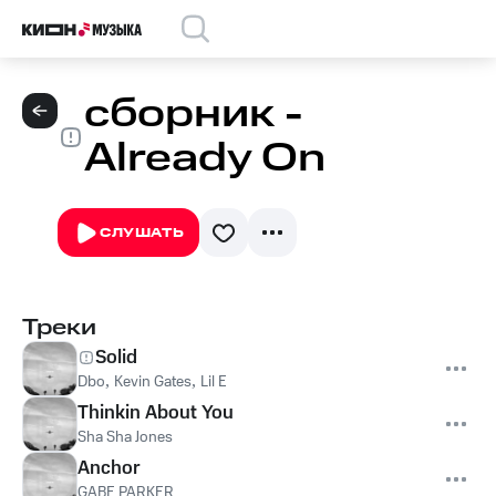
сборник -
Already On
СЛУШАТЬ
Треки
Solid
Dbo
,
Kevin Gates
,
Lil E
Thinkin About You
Sha Sha Jones
Anchor
GABE PARKER