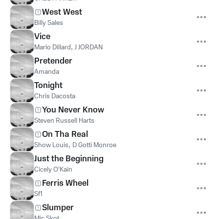
West West
Billy Sales
Vice
Mario Dillard
,
J JORDAN
Pretender
Amanda
Tonight
Chris Dacosta
You Never Know
Steven Russell Harts
On Tha Real
Show Louis
,
D Gotti Monroe
Just the Beginning
Cicely O'Kain
Ferris Wheel
Sf1
Slumper
Mic Skot