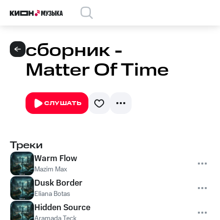
сборник -
Matter Of Time
СЛУШАТЬ
Треки
Warm Flow
Mazim Max
Dusk Border
Eliana Botas
Hidden Source
Aramada Teck