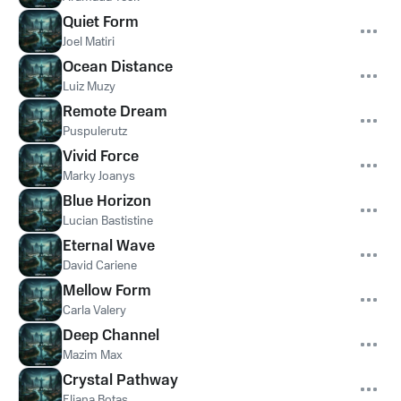
Quiet Form
Joel Matiri
Ocean Distance
Luiz Muzy
Remote Dream
Puspulerutz
Vivid Force
Marky Joanys
Blue Horizon
Lucian Bastistine
Eternal Wave
David Cariene
Mellow Form
Carla Valery
Deep Channel
Mazim Max
Crystal Pathway
Eliana Botas