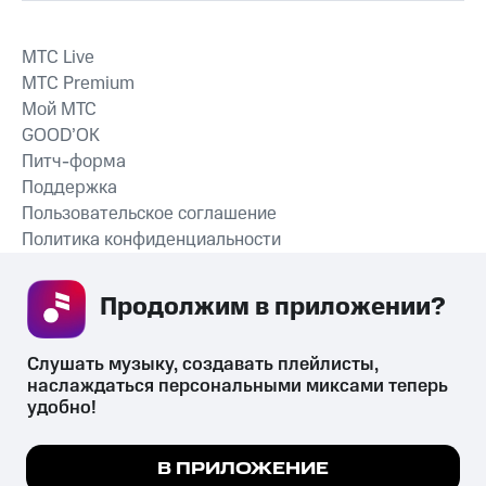
MTС Live
MTС Premium
Мой МТС
GOOD’OK
Питч-форма
Поддержка
Пользовательское соглашение
Политика конфиденциальности
Рекомендательные технологии
Продолжим в приложении? 
СКАЧАТЬ ПРИЛОЖЕНИЕ
Слушать музыку, создавать плейлисты, 
наслаждаться персональными миксами теперь 
удобно!
Незаконное потребление наркотических средств,
психотропных веществ, их аналогов причиняет вред здоровью,
Мы используем куки, чтобы на сайте все
В ПРИЛОЖЕНИЕ
их незаконный оборот запрещён и влечёт установленную
работало.
Подробнее