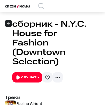
сборник - N.Y.C.
House for
Fashion
(Downtown
Selection)
СЛУШАТЬ
Треки
Feeling Alright