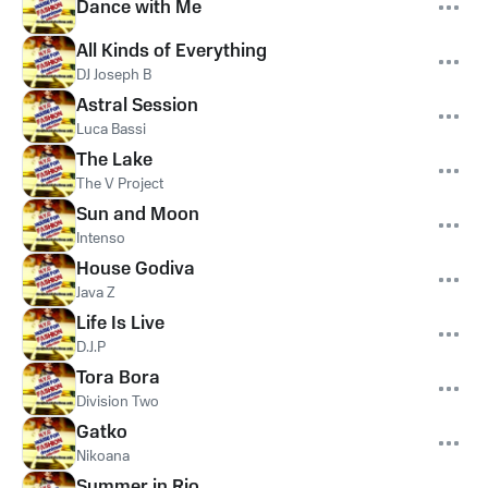
Dance with Me
All Kinds of Everything
DJ Joseph B
Astral Session
Luca Bassi
The Lake
The V Project
Sun and Moon
Intenso
House Godiva
Java Z
Life Is Live
D.J.P
Tora Bora
Division Two
Gatko
Nikoana
Summer in Rio