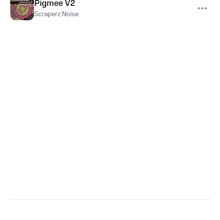
Pigmee V2
Scraperz Noise