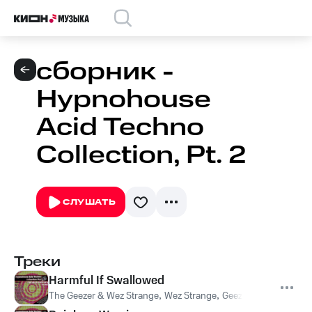
сборник -
Hypnohouse
Acid Techno
Collection, Pt. 2
СЛУШАТЬ
Треки
Harmful If Swallowed
The Geezer & Wez Strange
,
Wez Strange
,
Geezer