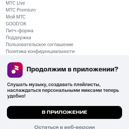
MTС Live
MTС Premium
Мой МТС
GOOD’OK
Питч-форма
Поддержка
Пользовательское соглашение
Политика конфиденциальности
Рекомендательные технологии
Продолжим в приложении? 
СКАЧАТЬ ПРИЛОЖЕНИЕ
Слушать музыку, создавать плейлисты, 
наслаждаться персональными миксами теперь 
удобно!
Незаконное потребление наркотических средств,
психотропных веществ, их аналогов причиняет вред здоровью,
Мы используем куки, чтобы на сайте все
В ПРИЛОЖЕНИЕ
их незаконный оборот запрещён и влечёт установленную
работало.
Подробнее
законодательством ответственность.
© 2026 ООО «КИОН».
ПОНЯТНО
Остаться в веб-версии