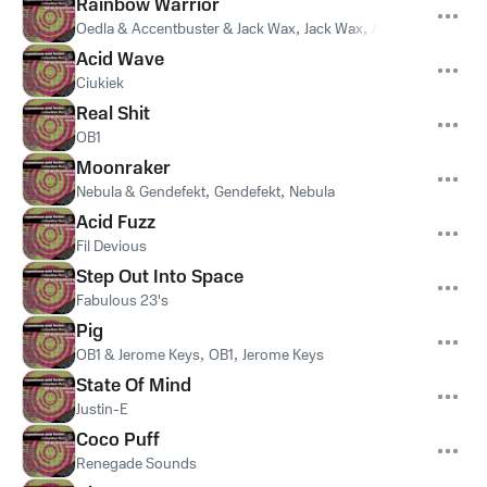
Rainbow Warrior
Oedla & Accentbuster & Jack Wax
,
Jack Wax
,
Accentbuster
,
Oe
Acid Wave
Ciukiek
Real Shit
OB1
Moonraker
Nebula & Gendefekt
,
Gendefekt
,
Nebula
Acid Fuzz
Fil Devious
Step Out Into Space
Fabulous 23's
Pig
OB1 & Jerome Keys
,
OB1
,
Jerome Keys
State Of Mind
Justin-E
Coco Puff
Renegade Sounds