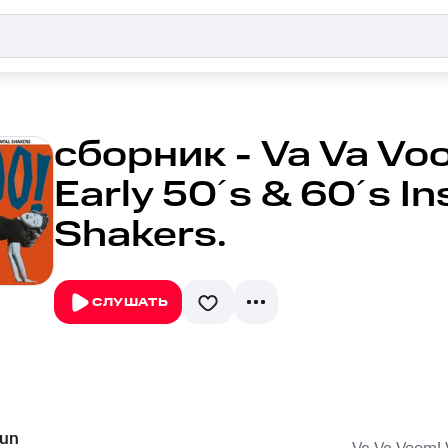
сборник - Va Va Voo
Early 50´s & 60´s I
Shakers.
СЛУШАТЬ
Run