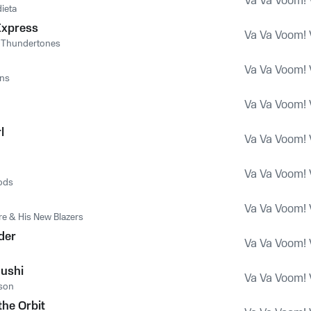
Va Va Voom! 
ieta
Express
Va Va Voom! 
 Thundertones
Va Va Voom! 
ons
Va Va Voom! 
l
Va Va Voom! 
Va Va Voom! 
ods
Va Va Voom! 
e & His New Blazers
der
Va Va Voom! 
Bushi
Va Va Voom! 
son
the Orbit