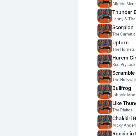
Alfredo Mend
Thunder 
Lenny & The
Scorpion
The Carnati
Upturn
The Hornets
Harem Gir
Red Prysock
Scramble
The Hollywo
Bullfrog
Johnnie Moor
Like Thun
The Rialtos
Chakkiri 
Micky Ander
Rockin in 