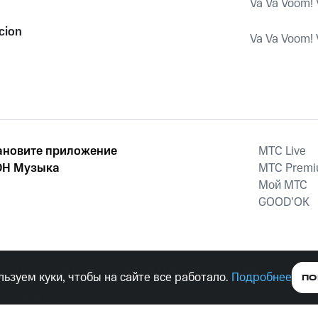
Va Va Voom! 
cion
Va Va Voom! 
ановите приложение
MTС Live
Н Музыка
MTС Prem
Мой МТС
GOOD’OK
наркотических средств, психотропных веществ, их аналогов причиня
ьзуем куки, чтобы на сайте все работало.
Подробнее
ПО
тельством ответственность.
е права защищены