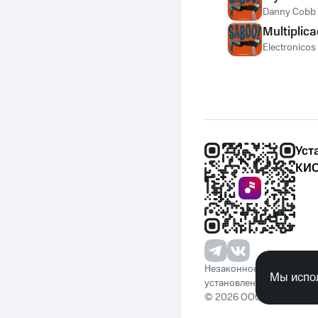
Danny Cobb
Multiplica
Electronicos
Уст
КИО
Незаконное потребление 
Мы испол
установленную законода
© 2026 ООО «КИОН». Вс