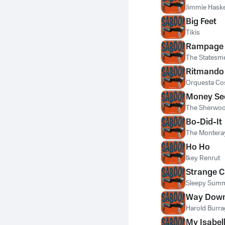
Jimmie Haske
Big Feet
Tikis
Rampage
The Statesm
Ritmando
Orquesta Co
Money Se
The Sherwo
Bo-Did-It
The Montera
Ho Ho
Ikey Renrut
Strange 
Sleepy Sum
Way Down
Harold Burra
My Isabel