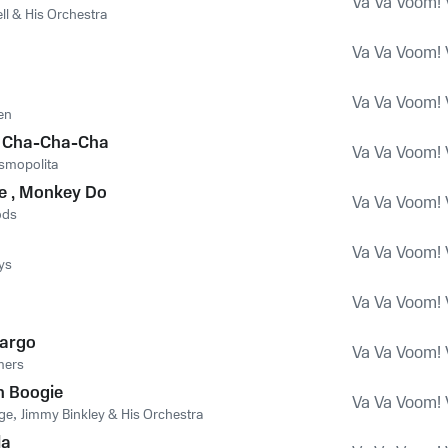
Va Va Voom! 
ll & His Orchestra
Va Va Voom! 
Va Va Voom! 
en
 Cha-Cha-Cha
Va Va Voom! 
smopolita
e , Monkey Do
Va Va Voom! 
ods
Va Va Voom! 
ys
Va Va Voom! 
Cargo
Va Va Voom! 
mers
 Boogie
Va Va Voom! 
ge
,
Jimmy Binkley & His Orchestra
la