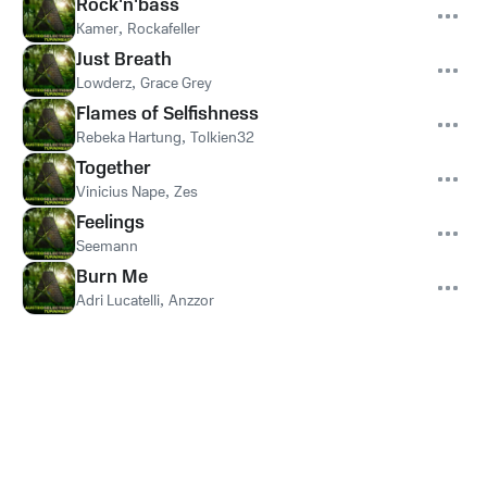
Rock'n'bass
Kamer
,
Rockafeller
Just Breath
Lowderz
,
Grace Grey
Flames of Selfishness
Rebeka Hartung
,
Tolkien32
Together
Vinicius Nape
,
Zes
Feelings
Seemann
Burn Me
Adri Lucatelli
,
Anzzor