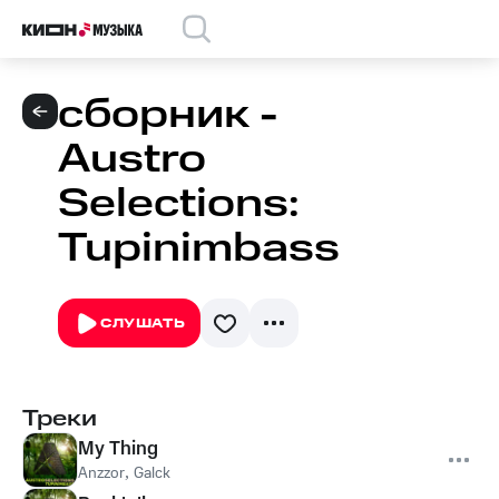
сборник -
Austro
Selections:
Tupinimbass
СЛУШАТЬ
Треки
My Thing
Anzzor
,
Galck