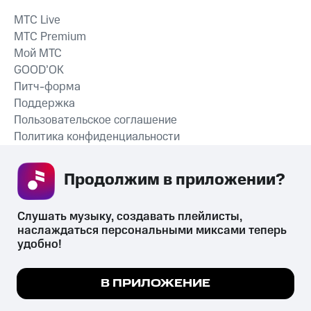
MTС Live
MTС Premium
Мой МТС
GOOD’OK
Питч-форма
Поддержка
Пользовательское соглашение
Политика конфиденциальности
Рекомендательные технологии
Продолжим в приложении? 
СКАЧАТЬ ПРИЛОЖЕНИЕ
Слушать музыку, создавать плейлисты, 
наслаждаться персональными миксами теперь 
удобно!
Незаконное потребление наркотических средств,
психотропных веществ, их аналогов причиняет вред здоровью,
Мы используем куки, чтобы на сайте все
В ПРИЛОЖЕНИЕ
их незаконный оборот запрещён и влечёт установленную
работало.
Подробнее
законодательством ответственность.