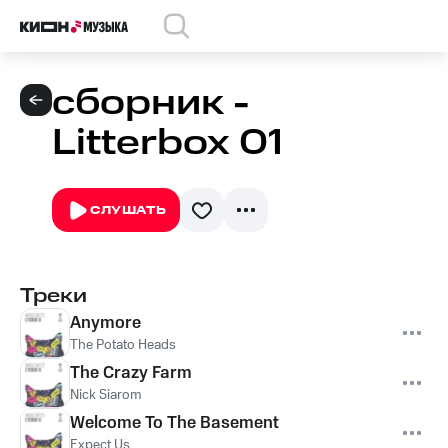
сборник -
Litterbox 01
СЛУШАТЬ
Треки
Anymore
The Potato Heads
The Crazy Farm
Nick Siarom
Welcome To The Basement
Expect Us