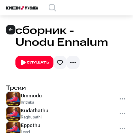
сборник -
Unodu Ennalum
СЛУШАТЬ
Треки
Ummodu
Krithika
Kudathathu
Raghupathi
Eppothu
Leyci