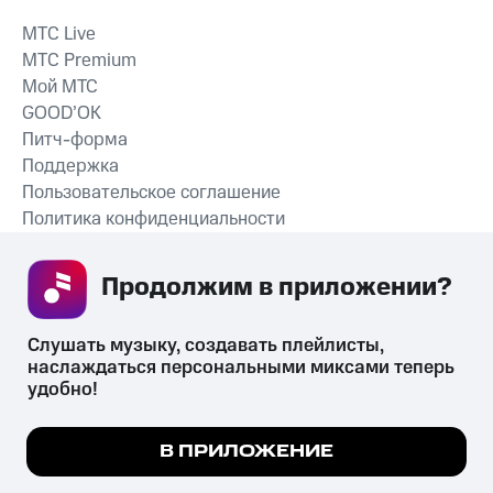
MTС Live
MTС Premium
Мой МТС
GOOD’OK
Питч-форма
Поддержка
Пользовательское соглашение
Политика конфиденциальности
Рекомендательные технологии
Продолжим в приложении? 
СКАЧАТЬ ПРИЛОЖЕНИЕ
Слушать музыку, создавать плейлисты, 
наслаждаться персональными миксами теперь 
удобно!
Незаконное потребление наркотических средств,
психотропных веществ, их аналогов причиняет вред здоровью,
Мы используем куки, чтобы на сайте все
В ПРИЛОЖЕНИЕ
их незаконный оборот запрещён и влечёт установленную
работало.
Подробнее
законодательством ответственность.