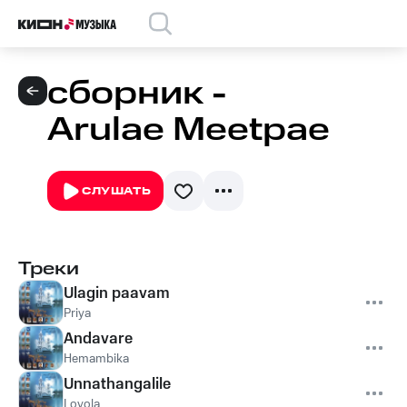
сборник -
Arulae Meetpae
СЛУШАТЬ
Треки
Ulagin paavam
Priya
Andavare
Hemambika
Unnathangalile
Loyola