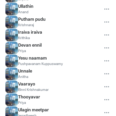
Ullathin
Anand
Putham pudu
Krishnaraj
Iraiva iraiva
Krithika
Devan ennil
Priya
Yesu naamam
Pushpavanam Kuppuswamy
Unnale
Anitha
Vaarayo
Binni Krishnakumar
Thooyavar
Priya
Ulagin meetpar
Jegadheesh