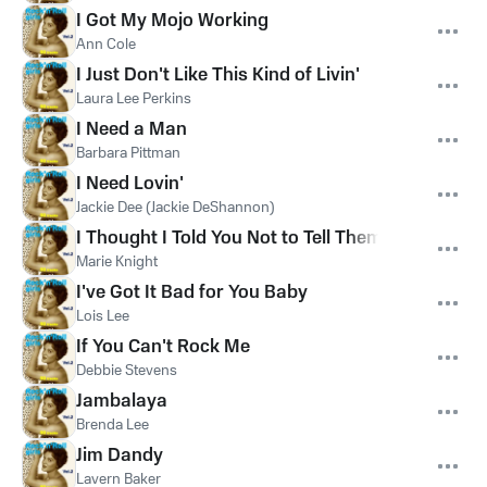
I Got My Mojo Working
Ann Cole
I Just Don't Like This Kind of Livin'
Laura Lee Perkins
I Need a Man
Barbara Pittman
I Need Lovin'
Jackie Dee (Jackie DeShannon)
I Thought I Told You Not to Tell Them
Marie Knight
I've Got It Bad for You Baby
Lois Lee
If You Can't Rock Me
Debbie Stevens
Jambalaya
Brenda Lee
Jim Dandy
Lavern Baker