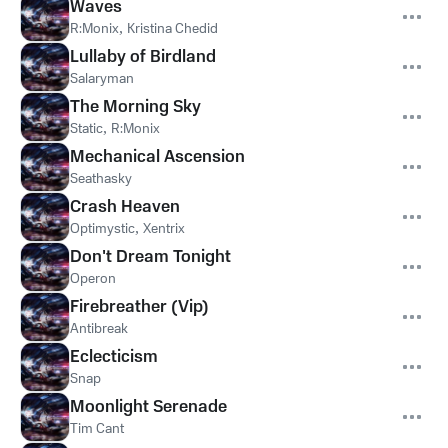
Waves
R:Monix
,
Kristina Chedid
Lullaby of Birdland
Salaryman
The Morning Sky
Static
,
R:Monix
Mechanical Ascension
Seathasky
Crash Heaven
Optimystic
,
Xentrix
Don't Dream Tonight
Operon
Firebreather (Vip)
Antibreak
Eclecticism
Snap
Moonlight Serenade
Tim Cant