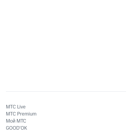
MTС Live
MTС Premium
Мой МТС
GOOD’OK