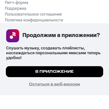
Питч-форма
Поддержка
Пользовательское соглашение
Политика конфиденциальности
Рекомендательные технологии
Продолжим в приложении? 
СКАЧАТЬ ПРИЛОЖЕНИЕ
Слушать музыку, создавать плейлисты, 
наслаждаться персональными миксами теперь 
удобно!
Незаконное потребление наркотических средств,
психотропных веществ, их аналогов причиняет вред здоровью,
Мы используем куки, чтобы на сайте все
В ПРИЛОЖЕНИЕ
их незаконный оборот запрещён и влечёт установленную
работало.
Подробнее
законодательством ответственность.
© 2026 ООО «КИОН».
ПОНЯТНО
Остаться в веб-версии
Все права защищены
18+
Главная
В приложение
Избранное