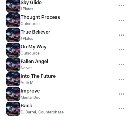
Sky Glide
J Plates
Thought Process
Outsource
True Believer
J Plates
On My Way
Outsource
Fallen Angel
Nelver
Into The Future
Anth M
Improve
Mental Duo
Back
DJ Darrel
,
Counterphase