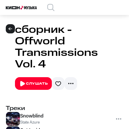
сборник -
Offworld
Transmissions
Vol. 4
СЛУШАТЬ
Треки
Snowblind
State Azure