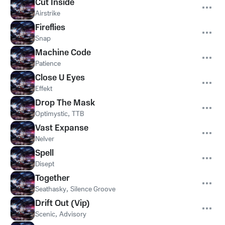
Cut Inside
Airstrike
Fireflies
Snap
Machine Code
Patience
Close U Eyes
Effekt
Drop The Mask
Optimystic
,
TTB
Vast Expanse
Nelver
Spell
Disept
Together
Seathasky
,
Silence Groove
Drift Out (Vip)
Scenic
,
Advisory