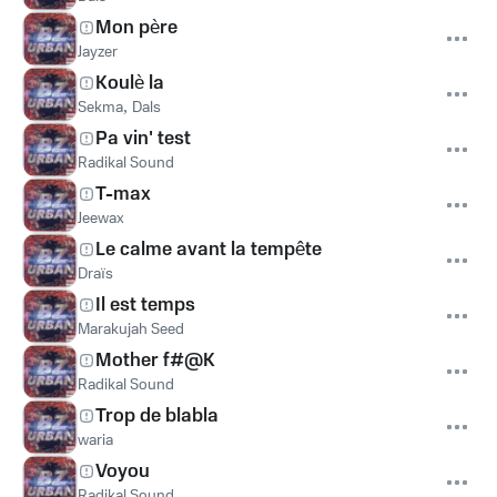
Mon père
Jayzer
Koulè la
Sekma
,
Dals
Pa vin' test
Radikal Sound
T-max
Jeewax
Le calme avant la tempête
Draïs
Il est temps
Marakujah Seed
Mother f#@K
Radikal Sound
Trop de blabla
waria
Voyou
Radikal Sound