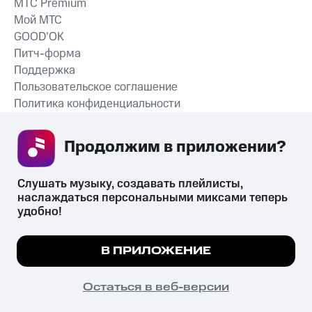
MTС Premium
Мой МТС
GOOD’OK
Питч-форма
Поддержка
Пользовательское соглашение
Политика конфиденциальности
Рекомендательные технологии
Продолжим в приложении? 
СКАЧАТЬ ПРИЛОЖЕНИЕ
Слушать музыку, создавать плейлисты, 
наслаждаться персональными миксами теперь 
удобно!
Незаконное потребление наркотических средств,
психотропных веществ, их аналогов причиняет вред здоровью,
Мы используем куки, чтобы на сайте все
В ПРИЛОЖЕНИЕ
их незаконный оборот запрещён и влечёт установленную
работало.
Подробнее
законодательством ответственность.
© 2026 ООО «КИОН».
ПОНЯТНО
Остаться в веб-версии
Все права защищены
18+
Главная
В приложение
Избранное