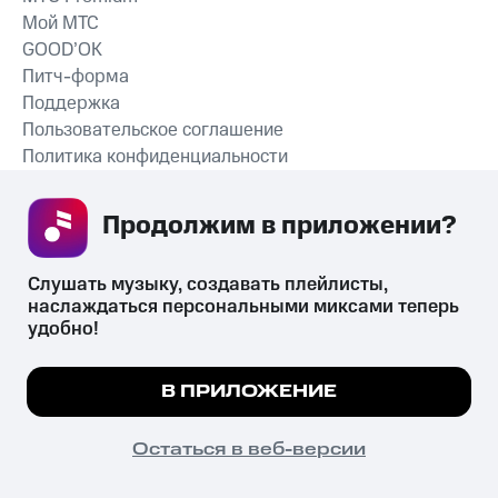
Мой МТС
GOOD’OK
Питч-форма
Поддержка
Пользовательское соглашение
Политика конфиденциальности
Рекомендательные технологии
Продолжим в приложении? 
СКАЧАТЬ ПРИЛОЖЕНИЕ
Слушать музыку, создавать плейлисты, 
наслаждаться персональными миксами теперь 
удобно!
Незаконное потребление наркотических средств,
психотропных веществ, их аналогов причиняет вред здоровью,
Мы используем куки, чтобы на сайте все
В ПРИЛОЖЕНИЕ
их незаконный оборот запрещён и влечёт установленную
работало.
Подробнее
законодательством ответственность.
© 2026 ООО «КИОН».
ПОНЯТНО
Остаться в веб-версии
Все права защищены
18+
Главная
В приложение
Избранное