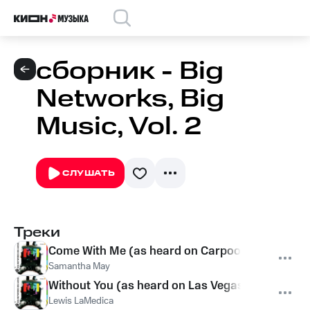
сборник - Big
Networks, Big
Music, Vol. 2
СЛУШАТЬ
Треки
Come With Me (as heard on Carpoolers)
Samantha May
Without You (as heard on Las Vegas)
Lewis LaMedica