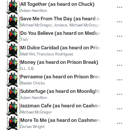
All Together (as heard on Chuck)
Adam Hamilton
Save Me From The Day (as heard on Cashmere 
Michael McGregor
,
Joniece
,
Michael McGregor feat. Joniece
Do You Believe (as heard on Medium)
Tish
Mi Dulce Caridad (as heard on Prison Break)
Matt Hirt
,
Francisco Rodriguez
Money (as heard on Prison Break)
G.I.
,
S.B.
Perraeme (as heard on Prison Break)
Blaster Chicks
Subterfuge (as heard on Moonlight)
Adam Hamilton
Jazzman Cafe (as heard on Cashmere Mafia)
Michael McGregor
More To Me (as heard on Cashmere Mafia)
Dorian Wright