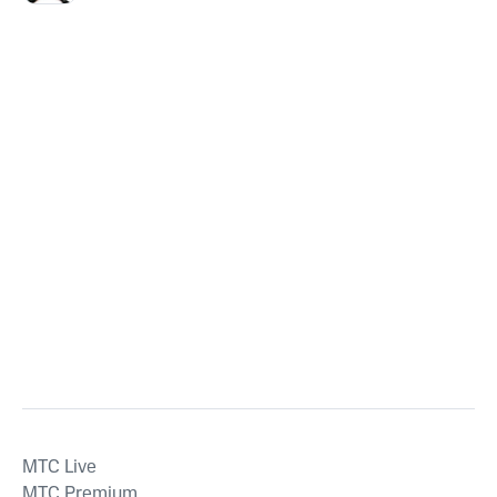
MTС Live
MTС Premium