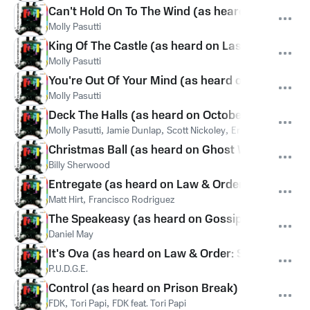
Can't Hold On To The Wind (as heard on Las Veg
Molly Pasutti
King Of The Castle (as heard on Las Vegas)
Molly Pasutti
You're Out Of Your Mind (as heard on Law & Ord
Molly Pasutti
Deck The Halls (as heard on October Road)
Molly Pasutti
,
Jamie Dunlap
,
Scott Nickoley
,
Eric Chun
,
Mauree
Christmas Ball (as heard on Ghost Whisperer)
Billy Sherwood
Entregate (as heard on Law & Order: CI)
Matt Hirt
,
Francisco Rodriguez
The Speakeasy (as heard on Gossip Girl)
Daniel May
It's Ova (as heard on Law & Order: SVU)
P.U.D.G.E.
Control (as heard on Prison Break)
FDK
,
Tori Papi
,
FDK feat. Tori Papi