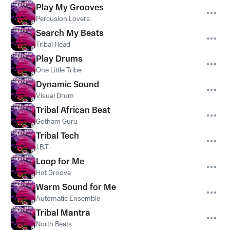
Play My Grooves
Percusion Lovers
Search My Beats
Tribal Head
Play Drums
One Little Tribe
Dynamic Sound
Visual Drum
Tribal African Beat
Gotham Guru
Tribal Tech
J.B.T.
Loop for Me
Hot Groove
Warm Sound for Me
Automatic Ensemble
Tribal Mantra
North Beats