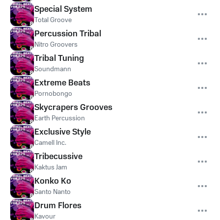
Special System
Total Groove
Percussion Tribal
Nitro Groovers
Tribal Tuning
Soundmann
Extreme Beats
Pornobongo
Skycrapers Grooves
Earth Percussion
Exclusive Style
Camell Inc.
Tribecussive
Kaktus Jam
Konko Ko
Santo Nanto
Drum Flores
Kavour