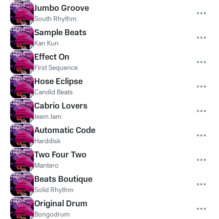
Jumbo Groove
South Rhythm
Sample Beats
Kan Kun
Effect On
First Sequence
Hose Eclipse
Candid Beats
Cabrio Lovers
Jeem Jam
Automatic Code
Harddisk
Two Four Two
Mantero
Beats Boutique
Solid Rhythm
Original Drum
Bongodrum