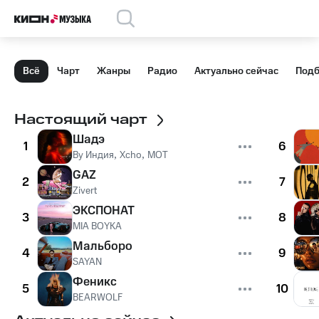
Всё
Чарт
Жанры
Радио
Актуально сейчас
Подб
Настоящий чарт
Шадэ
1
6
By Индия
,
Xcho
,
MOT
GAZ
2
7
Zivert
ЭКСПОНАТ
3
8
MIA BOYKA
Мальборо
4
9
SAYAN
Феникс
5
10
BEARWOLF