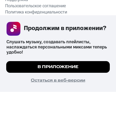
Пользовательское соглашение
Политика конфиденциальности
Рекомендательные технологии
Продолжим в приложении? 
СКАЧАТЬ ПРИЛОЖЕНИЕ
Слушать музыку, создавать плейлисты, 
наслаждаться персональными миксами теперь 
удобно!
Незаконное потребление наркотических средств,
психотропных веществ, их аналогов причиняет вред здоровью,
Мы используем куки, чтобы на сайте все
В ПРИЛОЖЕНИЕ
их незаконный оборот запрещён и влечёт установленную
работало.
Подробнее
законодательством ответственность.
© 2026 ООО «КИОН».
ПОНЯТНО
Остаться в веб-версии
Все права защищены
18+
Главная
В приложение
Избранное