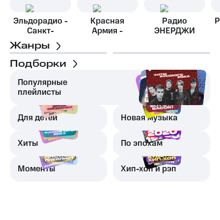
Эльдорадио -
Красная
Радио
Р
Санкт-
Армия -
ЭНЕРДЖИ
Петербург
Тюмень
(NRG) - Россия
Жанры
Подборки
Популярные
плейлисты
Для детей
Новая музыка
Хиты
По эпохам
Моменты
Хип-хоп и рэп