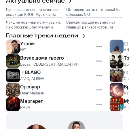
Актуально сейчас
Лучшее за месяц по мнению
Обновляется по пятницам! На
редакции КИОН Музыки. На
обложке: NЮ
обложке: Marselle
Лучшие новинки поп-музыки.
Свежая порция новинок от
На обложке: Олег Майами
главных рэп-артистов. На
обложке: Слава КПСС
Главные треки недели
Утром
NЮ
A
Возле дома твоего
Т
Баста
,
ICEGERGERT
,
МАКСИ ГРИН
,
Onative
GS
BLAGO
A.V.G
,
ALISHA
Сл
Оревуар
В
Олег Майами
NY
Маргарет
М
RASA
Ан