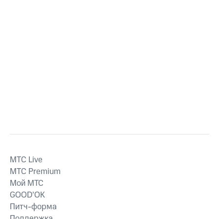
MTС Live
MTС Premium
Мой МТС
GOOD’OK
Питч-форма
Поддержка