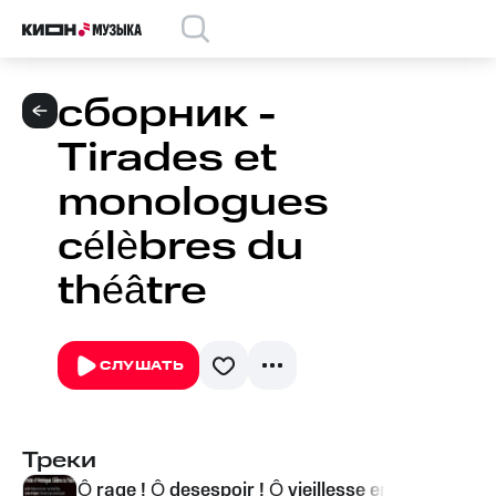
сборник -
Tirades et
monologues
célèbres du
théâtre
СЛУШАТЬ
Треки
Ô rage ! Ô desespoir ! Ô vieillesse enemie !