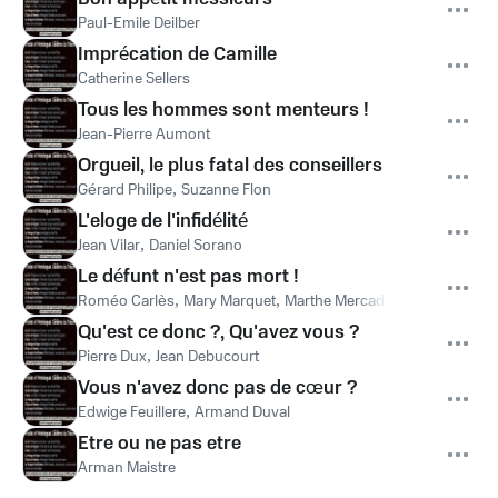
Paul-Emile Deilber
Imprécation de Camille
Catherine Sellers
Tous les hommes sont menteurs !
Jean-Pierre Aumont
Orgueil, le plus fatal des conseillers
Gérard Philipe
,
Suzanne Flon
L'eloge de l'infidélité
Jean Vilar
,
Daniel Sorano
Le défunt n'est pas mort !
Roméo Carlès
,
Mary Marquet
,
Marthe Mercadier
,
Mary Marquet
Qu'est ce donc ?, Qu'avez vous ?
Pierre Dux
,
Jean Debucourt
Vous n'avez donc pas de cœur ?
Edwige Feuillere
,
Armand Duval
Etre ou ne pas etre
Arman Maistre