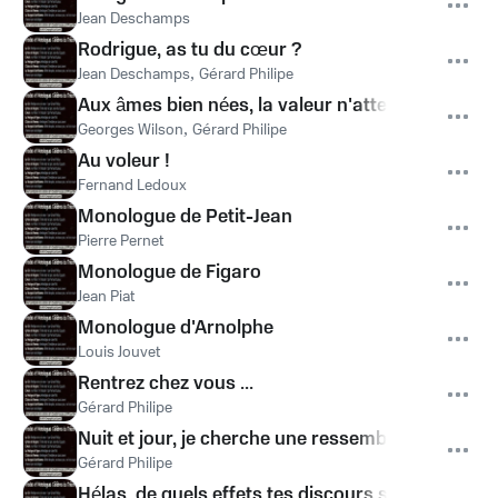
Jean Deschamps
Rodrigue, as tu du cœur ?
Jean Deschamps
,
Gérard Philipe
Aux âmes bien nées, la valeur n'attends pas le
Georges Wilson
,
Gérard Philipe
Au voleur !
Fernand Ledoux
Monologue de Petit-Jean
Pierre Pernet
Monologue de Figaro
Jean Piat
Monologue d'Arnolphe
Louis Jouvet
Rentrez chez vous ...
Gérard Philipe
Nuit et jour, je cherche une ressemblance...
Gérard Philipe
Hélas, de quels effets tes discours sont suivis ?