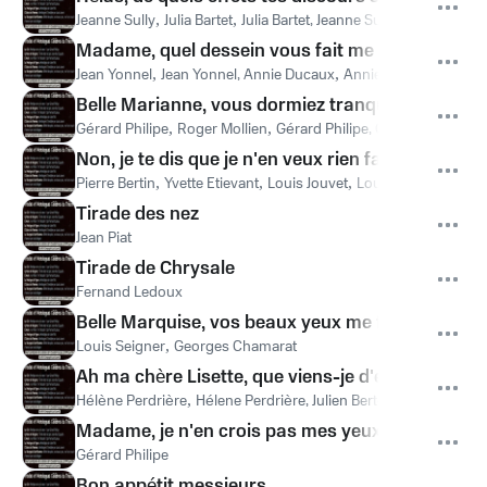
Jeanne Sully
,
Julia Bartet
,
Julia Bartet, Jeanne Sully
Madame, quel dessein vous fait me demander ?
Jean Yonnel
,
Jean Yonnel, Annie Ducaux
,
Annie Ducaux
Belle Marianne, vous dormiez tranquille..
Gérard Philipe
,
Roger Mollien
,
Gérard Philipe, Genviève Page, 
Non, je te dis que je n'en veux rien faire, et que c'
Pierre Bertin
,
Yvette Etievant
,
Louis Jouvet
,
Louis Jouvet, Yvette 
Tirade des nez
Jean Piat
Tirade de Chrysale
Fernand Ledoux
Belle Marquise, vos beaux yeux me font mourir 
Louis Seigner
,
Georges Chamarat
Ah ma chère Lisette, que viens-je d'entendre ! ...
Hélène Perdrière
,
Hélene Perdrière, Julien Berteau
,
Julien Berte
Madame, je n'en crois pas mes yeux...
Gérard Philipe
Bon appétit messieurs