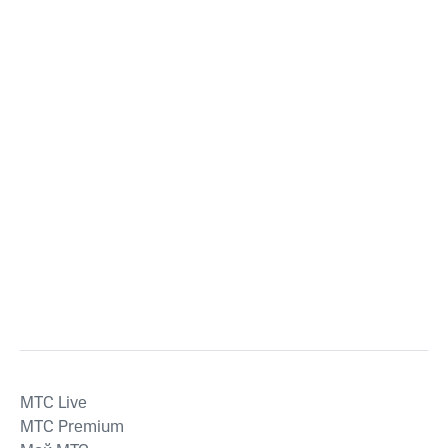
MTС Live
MTС Premium