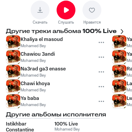
Скачать
Слушать
Нравится
Другие треки альбома
100% Live
Khaliya el masoud
Ya
Mohamed Bey
Mo
Chawiou 3andi
Y
Mohamed Bey
Mo
Na3rad ga3 enasse
Ra
Mohamed Bey
Mo
Chawi khoya
L
Mohamed Bey
Mo
Ya baba
Lw
Mohamed Bey
Mo
Другие альбомы исполнителя
Istikhbar
100% Live
Constantine
Mohamed Bey