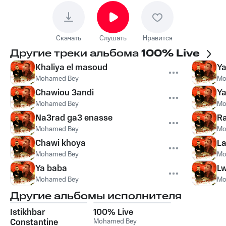
Скачать
Слушать
Нравится
Другие треки альбома
100% Live
Khaliya el masoud
Ya
Mohamed Bey
Mo
Chawiou 3andi
Y
Mohamed Bey
Mo
Na3rad ga3 enasse
Ra
Mohamed Bey
Mo
Chawi khoya
L
Mohamed Bey
Mo
Ya baba
Lw
Mohamed Bey
Mo
Другие альбомы исполнителя
Istikhbar
100% Live
Constantine
Mohamed Bey