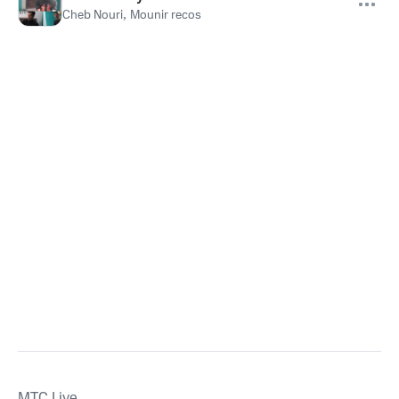
Cheb Nouri
,
Mounir recos
MTС Live