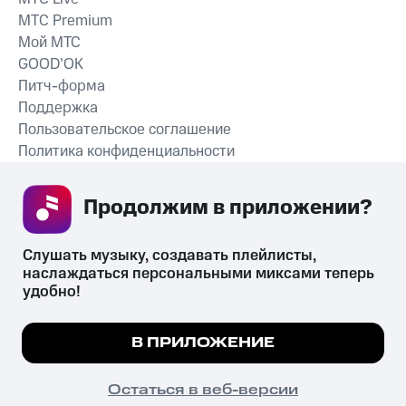
MTС Premium
Мой МТС
GOOD’OK
Питч-форма
Поддержка
Пользовательское соглашение
Политика конфиденциальности
Рекомендательные технологии
Продолжим в приложении? 
СКАЧАТЬ ПРИЛОЖЕНИЕ
Слушать музыку, создавать плейлисты, 
наслаждаться персональными миксами теперь 
удобно!
Незаконное потребление наркотических средств,
психотропных веществ, их аналогов причиняет вред здоровью,
Мы используем куки, чтобы на сайте все
В ПРИЛОЖЕНИЕ
их незаконный оборот запрещён и влечёт установленную
работало.
Подробнее
законодательством ответственность.
© 2026 ООО «КИОН».
ПОНЯТНО
Остаться в веб-версии
Все права защищены
18+