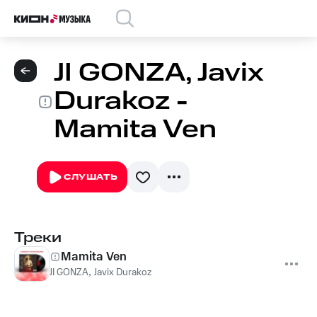
JI GONZA, Javix
Durakoz -
Mamita Ven
СЛУШАТЬ
Треки
Mamita Ven
JI GONZA
,
Javix Durakoz