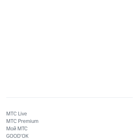
MTС Live
MTС Premium
Мой МТС
GOOD’OK