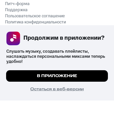
Питч-форма
Поддержка
Пользовательское соглашение
Политика конфиденциальности
Рекомендательные технологии
Продолжим в приложении? 
СКАЧАТЬ ПРИЛОЖЕНИЕ
Слушать музыку, создавать плейлисты, 
наслаждаться персональными миксами теперь 
удобно!
Незаконное потребление наркотических средств,
психотропных веществ, их аналогов причиняет вред здоровью,
Мы используем куки, чтобы на сайте все
В ПРИЛОЖЕНИЕ
их незаконный оборот запрещён и влечёт установленную
работало.
Подробнее
законодательством ответственность.
© 2026 ООО «КИОН».
ПОНЯТНО
Остаться в веб-версии
Все права защищены
18+
Главная
В приложение
Избранное