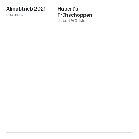
Almabtrieb 2021
Hubert's
сборник
Frühschoppen
Gaudi, Folge 1
Hubert Wörister