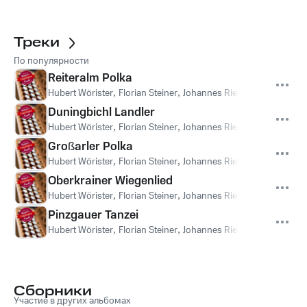
Треки
По популярности
Reiteralm Polka
Hubert Wörister
,
Florian Steiner
,
Johannes Riedlsperger
Duningbichl Landler
Hubert Wörister
,
Florian Steiner
,
Johannes Riedlsperger
Großarler Polka
Hubert Wörister
,
Florian Steiner
,
Johannes Riedlsperger
Oberkrainer Wiegenlied
Hubert Wörister
,
Florian Steiner
,
Johannes Riedlsperger
Pinzgauer Tanzei
Hubert Wörister
,
Florian Steiner
,
Johannes Riedlsperger
Сборники
Участие в других альбомах