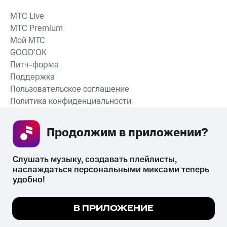
MTС Live
MTС Premium
Мой МТС
GOOD’OK
Питч-форма
Поддержка
Пользовательское соглашение
Политика конфиденциальности
Рекомендательные технологии
Продолжим в приложении? 
СКАЧАТЬ ПРИЛОЖЕНИЕ
Слушать музыку, создавать плейлисты, 
наслаждаться персональными миксами теперь 
удобно!
Незаконное потребление наркотических средств,
психотропных веществ, их аналогов причиняет вред здоровью,
Мы используем куки, чтобы на сайте все
В ПРИЛОЖЕНИЕ
их незаконный оборот запрещён и влечёт установленную
работало.
Подробнее
законодательством ответственность.